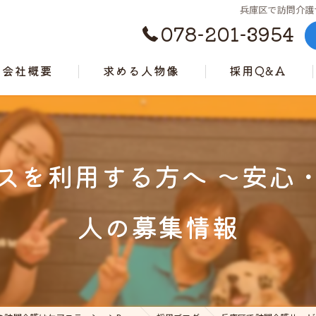
兵庫区で訪問介護
078-201-3954
会社概要
求める人物像
採用Q&A
代表挨拶
ビジョン
スを利用する方へ ～安心
事業案内
人の募集情報