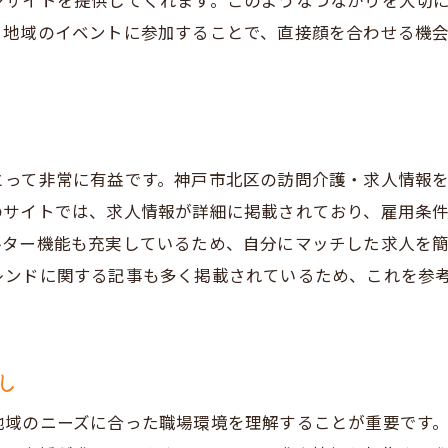
ンサイトを提供してくれます。このようなつながりを大切
職場の研修制度とサポート体制
、地域のイベントに参加することで、直接顔を合わせる機
地域との連携が強い職場の魅力
訪問介護業界でのキャリアパス
神戸市北区で訪問介護の求人と地域密着の魅力
地域密着型の訪問介護の特長
とって非常に有益です。神戸市北区の訪問介護・求人情報
利用者と築く信頼関係の重要性
のサイトでは、求人情報が詳細に掲載されており、雇用条
地域社会に溶け込む働き方
ルター機能も充実しているため、自分にマッチした求人を
地域特有の訪問介護サービス
レンドに関する記事も多く掲載されているため、これを参
地元住民の視点を活かしたケア
訪問介護が地域に与える影響
求人を通じて神戸市北区の訪問介護で働くやりがい
し
利用者からの感謝の声に触れる
地域のニーズに合った職場環境を理解することが重要です
地域社会に貢献する喜び