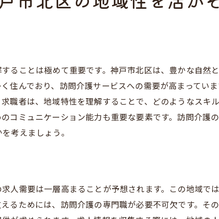
戸市北区の地域性を活か
地域のニーズを把握した求人選び
ボランティア活動を通じた経験
地元コミュニティとの連携
地域の福祉関連情報を活用
解することは極めて重要です。神戸市北区は、豊かな自然
他職種との連携で広がる可能性
多く住んでおり、訪問介護サービスへの需要が高まっていま
神戸市北区での継続的な成長を目指す
。求職者は、地域特性を理解することで、どのようなスキ
めのコミュニケーション能力も重要な要素です。訪問介護
かを考えましょう。
求人需要は一層高まることが予想されます。この地域では
支えるためには、訪問介護の専門職が必要不可欠です。そ