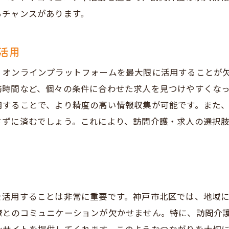
地域の高齢者支援ニーズを知る
るチャンスがあります。
神戸市北区で訪問介護のお仕事を探すための重要ポイン
活用
自分に合った勤務条件を確認する
求人票の読み解き方と注意点
、オンラインプラットフォームを最大限に活用することが
面接で確認すべき質問リスト
務時間など、個々の条件に合わせた求人を見つけやすくな
用することで、より精度の高い情報収集が可能です。また
訪問介護に求められるスキルセット
さずに済むでしょう。これにより、訪問介護・求人の選択
神戸市北区での資格取得支援制度
働きやすさを重視した求人選び
訪問介護求人兵庫県神戸市北区で充実した職場を見つけ
職場の雰囲気を確認する方法
を活用することは非常に重要です。神戸市北区では、地域
スタッフの声を参考にする
僚とのコミュニケーションが欠かせません。特に、訪問介
長く働ける職場環境の条件