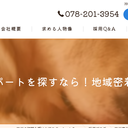
078-201-3954
会社概要
求める人物像
採用Q&A
代表挨拶
ビジョン
事業案内
パートを探すなら！地域密