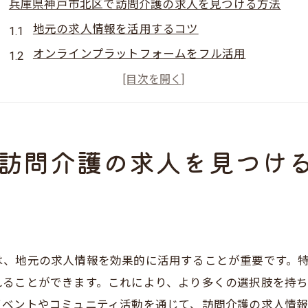
兵庫県神戸市北区で訪問介護の求人を見つける方法
地元の求人情報を活用するコツ
オンラインプラットフォームをフル活用
ネットワークを通じて求人を探す
訪問介護専門の求人サイトの利点
神戸市北区のニーズに合った求人探し
訪問介護の求人を見つけ
地元のハローワークを訪問しよう
訪問介護求人探し神戸市北区の地域性を活かそう
地域の特性を理解する重要性
神戸市北区の人口動向から見る求人
地域密着型の訪問介護事業者の特徴
は、地元の求人情報を効果的に活用することが重要です。
地域イベントを利用して求人を知る
れることができます。これにより、より多くの選択肢を持
神戸市北区の福祉支援ネットワーク
イベントやコミュニティ活動を通じて、訪問介護の求人情