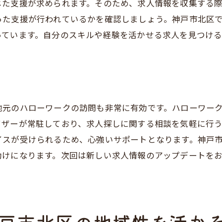
じた支援が求められます。そのため、求人情報を収集する
訪問介護での自己成長の機会
った支援が行われているかを確認しましょう。神戸市北区
地域住民との交流を楽しむ
っています。自分のスキルや経験を活かせる求人を見つけ
神戸市北区の街づくりに参加
訪問介護がもたらす生活の変化
訪問介護求人神戸市北区での最新情報と活用法
最新の求人情報を効率よく集める
地元のハローワークの訪問も非常に有効です。ハローワー
SNSを活用した情報収集術
イザーが常駐しており、求人探しに関する相談を気軽に行
イスが受けられるため、心強いサポートとなります。神戸
地元の新聞やフリーペーパーをチェック
助けになります。次回は新しい求人情報のアップデートを
求人サイトのアラート機能を利用
神戸市北区の福祉関連イベント参加
訪問介護に関する最新の法律を理解
地域に貢献神戸市北区の訪問介護求人を賢く探す