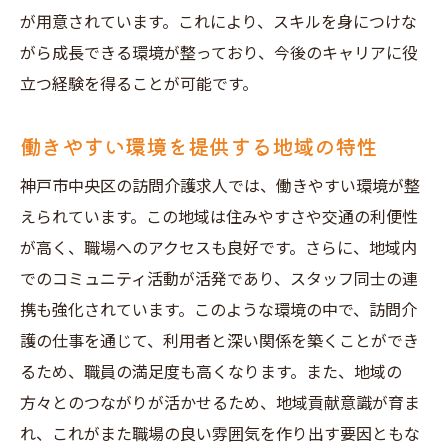
スキルとは
が用意されています。これにより、スキルを身につけな
介護技術と知識の向上のために
がら成長できる環境が整っており、今後のキャリアに役
コミュニケーション力の重要性
立つ経験を得ることが可能です。
訪問介護現場での問題解決能力
働きやすい環境を提供する地域の特性
柔軟な対応力を身につける方法
神戸市中央区の訪問介護求人では、働きやすい環境が整
介護現場でのチームワークの活用
えられています。この地域は住みやすさや交通の利便性
利用者との信頼関係の築き方
が高く、職場へのアクセスも良好です。さらに、地域内
兵庫県神戸市中央区で訪問介護求人を選ぶポイ
でのコミュニティ活動が活発であり、スタッフ同士の連
ント
携も強化されています。このような環境の中で、訪問介
勤務地や勤務時間の確認
護の仕事を通じて、利用者と深い関係を築くことができ
訪問介護職場の雰囲気をリサーチ
るため、職員の満足度も高くなります。また、地域の
給与や待遇面でのチェックポイント
方々とのつながりが活かせるため、地域貢献意識が育ま
職場環境の安全性について
れ、これがまた職場の良い雰囲気を作り出す要因ともな