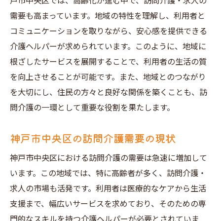
戸市中央区では、高齢化が進む中で、訪問介護・求人の
訪問介護求人フェア参加の効果
需要も高まっています。地域の特性を理解し、利用者と
理想の訪問介護求人を見つけるための兵庫県神
コミュニケーションを取りながら、安心感を提供できる
戸市中央区の秘訣
介護ヘルパーが求められています。このように、地域に
自分に合った求人を選ぶための条件確認
根ざしたサービスを展開することで、利用者の生活の質
訪問介護職場の評判を事前に調査する方法
を向上させることが可能です。また、地域とのつながり
求人内容の詳細を理解するためのヒント
を大切にし、住民の方々と良好な関係を築くことも、訪
問介護の一環として重要な役割を果たします。
訪問介護の福利厚生に注目する
面接で確認しておきたいポイント
神戸市中央区の訪問介護需要の現状
実際の職場見学の重要性
神戸市中央区における訪問介護の需要は急速に増加して
応募成功のコツ神戸市中央区における訪問介護
います。この地域では、特に高齢者が多く、訪問介護・
求人
求人の市場も活発です。利用者は医療的なケアから生活
効果的な履歴書の書き方
支援まで、幅広いサービスを求めており、そのための専
面接での自己アピールの方法
門的なスキルを持つ介護ヘルパーが必要とされていま