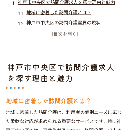
神戸市中央区で訪問介護求人を探す理由と魅力
地域に密着した訪問介護とは？
神戸市中央区の訪問介護需要の現状
訪問介護求人の魅力的なポイント
働きやすい環境を提供する地域の特性
訪問介護で得られるスキルと経験
地域社会への貢献と訪問介護求人
神戸市中央区で訪問介護求人
訪問介護求人の収集法を極める神戸市中央区
を探す理由と魅力
インターネットでの求人情報収集法
ハローワークを活用した求人探し
地域に密着した訪問介護とは？
訪問介護専門の求人サイトの利用
地域に密着した訪問介護は、利用者の個別ニーズに応じ
地域の求人情報誌や広告のチェック
た柔軟な対応が求められる重要なサービスです。特に神
ネットワークを活用した情報収集術