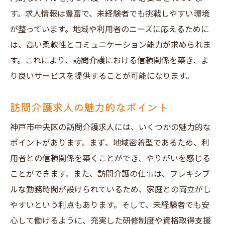
訪問介護の経験を活かした志望動機
す。求人情報は豊富で、未経験者でも挑戦しやすい環境
面接前に準備すべき質問と回答
が整っています。地域や利用者のニーズに応えるために
採用担当者に好印象を与えるコツ
は、高い柔軟性とコミュニケーション能力が求められま
訪問介護求人における試験対策
す。これにより、訪問介護における信頼関係を築き、よ
り良いサービスを提供することが可能になります。
訪問介護求人から始まる神戸市中央区での新た
なキャリア
訪問介護求人の魅力的なポイント
訪問介護を通じたキャリアアップの道
神戸市中央区の訪問介護求人には、いくつかの魅力的な
資格取得の支援制度を活用する
ポイントがあります。まず、地域密着型であるため、利
訪問介護からの転職の可能性
用者との信頼関係を築くことができ、やりがいを感じる
地域のニーズに応えるスキルの習得
ことができます。また、訪問介護の仕事は、フレキシブ
訪問介護で得られる社会貢献の実感
ルな勤務時間が設けられているため、家庭との両立がし
長期的なキャリアプランの立て方
やすいという利点もあります。そして、未経験者でも安
神戸市中央区の訪問介護求人で活躍するための
心して働けるように、充実した研修制度や資格取得支援