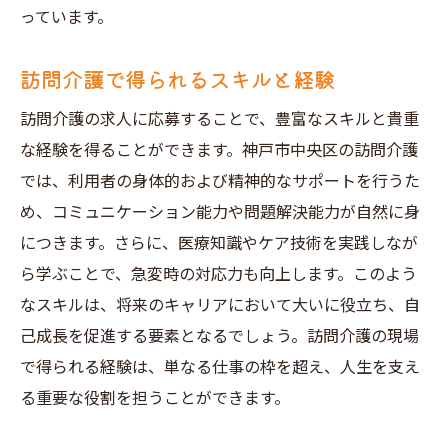
訪問介護求人の将来性を見据える
っています。
自分のライフスタイルに合った求人選び
訪問介護で得られるスキルと経験
訪問介護求人を通じて神戸市中央区での新しい
一歩を踏み出す
訪問介護の求人に応募することで、豊富なスキルと貴重
な経験を得ることができます。神戸市中央区の訪問介護
新しい職場での初めての1日の過ごし方
では、利用者の身体的および精神的なサポートを行うた
訪問介護を通じた地域との関わり
め、コミュニケーション能力や問題解決能力が自然に身
職場での人間関係を築くためのヒント
につきます。さらに、医療知識やケア技術を実践しなが
訪問介護での成功体験を積む
ら学ぶことで、急変時の対応力も向上します。このよう
地域での訪問介護ネットワークの構築
なスキルは、将来のキャリアにおいて大いに役立ち、自
次のステップへの準備と心構え
己成長を促進する要素となるでしょう。訪問介護の現場
で得られる経験は、単なる仕事の枠を超え、人生を支え
る重要な役割を担うことができます。