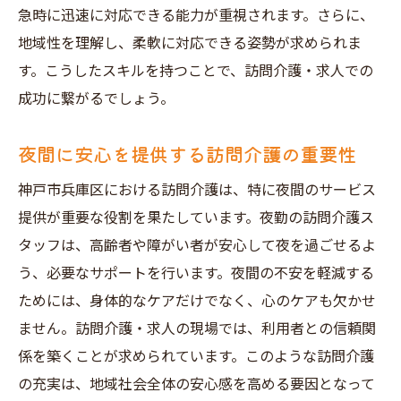
安心感
急時に迅速に対応できる能力が重視されます。さらに、
夜間訪問介護で安全に働くためのポイント
地域性を理解し、柔軟に対応できる姿勢が求められま
神戸市兵庫区で安心して選べる訪問介護求
す。こうしたスキルを持つことで、訪問介護・求人での
人
成功に繋がるでしょう。
訪問介護求人で安心して働くための制度と
夜間に安心を提供する訪問介護の重要性
サポート
神戸市兵庫区で安心して夜勤をこなすため
神戸市兵庫区における訪問介護は、特に夜間のサービス
のヒント
提供が重要な役割を果たしています。夜勤の訪問介護ス
訪問介護で安全と安心を両立する働き方
タッフは、高齢者や障がい者が安心して夜を過ごせるよ
う、必要なサポートを行います。夜間の不安を軽減する
訪問介護求人で充実したキャリアを築くために
ためには、身体的なケアだけでなく、心のケアも欠かせ
訪問介護求人を活用してキャリアアップす
ません。訪問介護・求人の現場では、利用者との信頼関
る方法
係を築くことが求められています。このような訪問介護
神戸市兵庫区で訪問介護のキャリアを築く
の充実は、地域社会全体の安心感を高める要因となって
ステップ