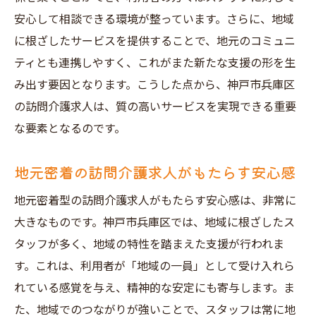
安心して相談できる環境が整っています。さらに、地域
に根ざしたサービスを提供することで、地元のコミュニ
ティとも連携しやすく、これがまた新たな支援の形を生
み出す要因となります。こうした点から、神戸市兵庫区
の訪問介護求人は、質の高いサービスを実現できる重要
な要素となるのです。
地元密着の訪問介護求人がもたらす安心感
地元密着型の訪問介護求人がもたらす安心感は、非常に
大きなものです。神戸市兵庫区では、地域に根ざしたス
タッフが多く、地域の特性を踏まえた支援が行われま
す。これは、利用者が「地域の一員」として受け入れら
れている感覚を与え、精神的な安定にも寄与します。ま
た、地域でのつながりが強いことで、スタッフは常に地