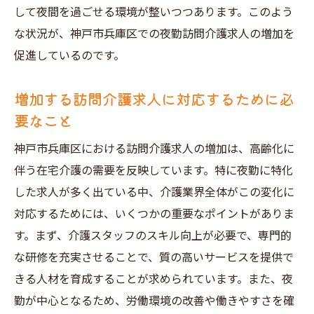
して夜間を過ごせる環境が整いつつあります。このよう
な状況が、神戸市兵庫区での夜勤訪問介護求人の増加を
促進しているのです。
増加する訪問介護求人に対応するために必
要なこと
神戸市兵庫区における訪問介護求人の増加は、高齢化に
伴う在宅介護の需要を反映しています。特に夜勤に特化
した求人が多く出ている中、介護業界全体がこの変化に
対応するためには、いくつかの重要なポイントがありま
す。まず、介護スタッフのスキル向上が必要で、専門的
な研修を充実させることで、質の高いサービスを提供で
きる人材を育成することが求められています。また、夜
勤が中心となるため、労働環境の改善や働きやすさを確