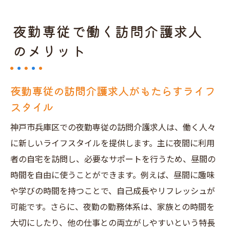
夜勤専従で働く訪問介護求人
のメリット
夜勤専従の訪問介護求人がもたらすライフ
スタイル
神戸市兵庫区での夜勤専従の訪問介護求人は、働く人々
に新しいライフスタイルを提供します。主に夜間に利用
者の自宅を訪問し、必要なサポートを行うため、昼間の
時間を自由に使うことができます。例えば、昼間に趣味
や学びの時間を持つことで、自己成長やリフレッシュが
可能です。さらに、夜勤の勤務体系は、家族との時間を
大切にしたり、他の仕事との両立がしやすいという特長