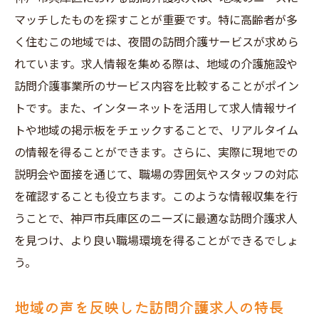
マッチしたものを探すことが重要です。特に高齢者が多
く住むこの地域では、夜間の訪問介護サービスが求めら
れています。求人情報を集める際は、地域の介護施設や
訪問介護事業所のサービス内容を比較することがポイン
トです。また、インターネットを活用して求人情報サイ
トや地域の掲示板をチェックすることで、リアルタイム
の情報を得ることができます。さらに、実際に現地での
説明会や面接を通じて、職場の雰囲気やスタッフの対応
を確認することも役立ちます。このような情報収集を行
うことで、神戸市兵庫区のニーズに最適な訪問介護求人
を見つけ、より良い職場環境を得ることができるでしょ
う。
地域の声を反映した訪問介護求人の特長