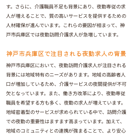
す。さらに、介護職員不足も背景にあり、夜勤専従の求
人が増えることで、質の高いサービスを提供するための
人材確保が進んでいます。これらの要因が相まって、神
戸市兵庫区では夜勤訪問介護求人が急増しています。
神戸市兵庫区で注目される夜勤求人の背景
神戸市兵庫区において、夜勤訪問介護求人が注目される
背景には地域特有のニーズがあります。地域の高齢者人
口が増加しているため、介護サービスの夜間提供が不可
欠となっています。また、働き方改革により、夜勤専従
職員を希望する方も多く、夜勤の求人が増えています。
地域密着型のサービスが求められている中で、訪問介護
での夜勤の重要性はますます高まっています。加えて、
地域のコミュニティとの連携が強まることで、より安心