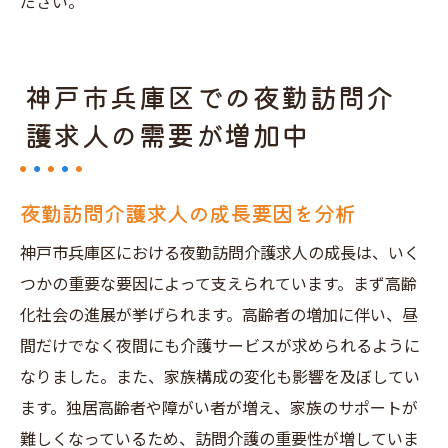
ださい。
神戸市兵庫区での夜勤訪問介
護求人の需要が増加中
夜勤訪問介護求人の成長要因を分析
神戸市兵庫区における夜勤訪問介護求人の成長は、いく
つかの重要な要因によって支えられています。まず高齢
化社会の進展が挙げられます。高齢者の増加に伴い、昼
間だけでなく夜間にも介護サービスが求められるように
なりました。また、家族構成の変化も影響を及ぼしてい
ます。独居高齢者や障がい者が増え、家族のサポートが
難しくなっているため、訪問介護の重要性が増していま