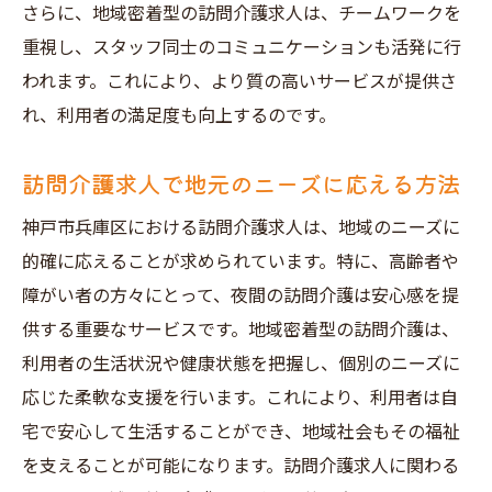
さらに、地域密着型の訪問介護求人は、チームワークを
重視し、スタッフ同士のコミュニケーションも活発に行
われます。これにより、より質の高いサービスが提供さ
れ、利用者の満足度も向上するのです。
訪問介護求人で地元のニーズに応える方法
神戸市兵庫区における訪問介護求人は、地域のニーズに
的確に応えることが求められています。特に、高齢者や
障がい者の方々にとって、夜間の訪問介護は安心感を提
供する重要なサービスです。地域密着型の訪問介護は、
利用者の生活状況や健康状態を把握し、個別のニーズに
応じた柔軟な支援を行います。これにより、利用者は自
宅で安心して生活することができ、地域社会もその福祉
を支えることが可能になります。訪問介護求人に関わる