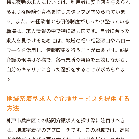
特に夜勤の求人においては、利用者に安心感を与えられ
るような経験や資格を持つスタッフが求められていま
す。また、未経験者でも研修制度がしっかり整っている
職場は、求人情報の中で特に魅力的です。自分に合った
求人を見つけるためには、地域の福祉相談窓口やハロー
ワークを活用し、情報収集を行うことが重要です。訪問
介護の現場は多様で、各事業所の特色を比較しながら、
自分のキャリアに合った選択をすることが求められま
す。
地域密着型求人で介護サービスを提供する
方法
神戸市兵庫区での訪問介護求人を探す際に注目すべき
は、地域密着型のアプローチです。この地域では、高齢