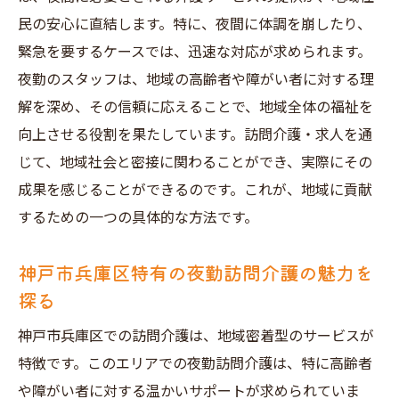
を探る
民の安心に直結します。特に、夜間に体調を崩したり、
緊急を要するケースでは、迅速な対応が求められます。
地域のニーズに応える訪問介護求人の拡大
夜勤のスタッフは、地域の高齢者や障がい者に対する理
夜勤専従で働く訪問介護求人のメリット
解を深め、その信頼に応えることで、地域全体の福祉を
夜勤専従の訪問介護求人がもたらすライフ
向上させる役割を果たしています。訪問介護・求人を通
スタイル
じて、地域社会と密接に関わることができ、実際にその
神戸市兵庫区で夜勤専従求人を選ぶ理由
成果を感じることができるのです。これが、地域に貢献
訪問介護求人で夜勤専従を選ぶ利点を解説
するための一つの具体的な方法です。
夜勤専従の訪問介護求人が提供するキャリ
アパス
神戸市兵庫区特有の夜勤訪問介護の魅力を
探る
神戸市兵庫区で夜勤専従求人が求められる
背景
神戸市兵庫区での訪問介護は、地域密着型のサービスが
夜間勤務で得られる訪問介護のスキルと経
特徴です。このエリアでの夜勤訪問介護は、特に高齢者
験
や障がい者に対する温かいサポートが求められていま