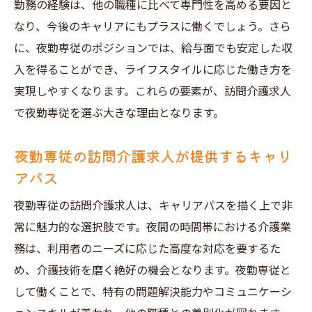
勤務の経験は、他の職種に比べて専門性を高める要因と
なり、今後のキャリアにもプラスに働くでしょう。さら
に、夜勤専従のポジションでは、給与面でも安定した収
入を得ることができ、ライフスタイルに応じた働き方を
実現しやすくなります。これらの要素が、訪問介護求人
で夜勤専従を選ぶ大きな理由となります。
夜勤専従の訪問介護求人が提供するキャリ
アパス
夜勤専従の訪問介護求人は、キャリアパスを描く上で非
常に魅力的な選択肢です。夜間の時間帯における介護業
務は、利用者のニーズに応じた高度な対応を要するた
め、介護技術を磨く絶好の機会となります。夜勤専従と
して働くことで、特有の問題解決能力やコミュニケーシ