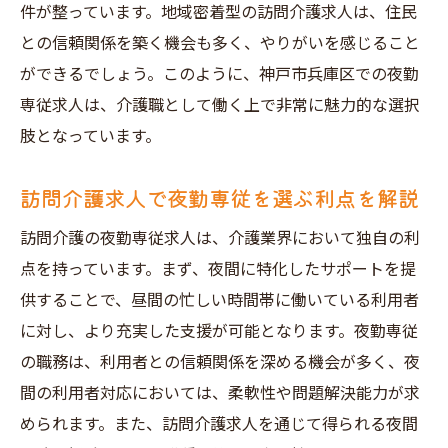
件が整っています。地域密着型の訪問介護求人は、住民
との信頼関係を築く機会も多く、やりがいを感じること
ができるでしょう。このように、神戸市兵庫区での夜勤
専従求人は、介護職として働く上で非常に魅力的な選択
肢となっています。
訪問介護求人で夜勤専従を選ぶ利点を解説
訪問介護の夜勤専従求人は、介護業界において独自の利
点を持っています。まず、夜間に特化したサポートを提
供することで、昼間の忙しい時間帯に働いている利用者
に対し、より充実した支援が可能となります。夜勤専従
の職務は、利用者との信頼関係を深める機会が多く、夜
間の利用者対応においては、柔軟性や問題解決能力が求
められます。また、訪問介護求人を通じて得られる夜間