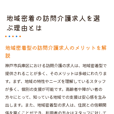
性
神戸市兵庫区の魅力を活かした訪問介護求
地域密着の訪問介護求人を選
人
ぶ理由とは
地域の特徴に根ざした訪問介護の求人分析
地域密着型の訪問介護求人のメリットを解
説
神戸市兵庫区における訪問介護の求人は、地域密着型で
提供されることが多く、そのメリットは多岐にわたりま
す。まず、地域の特性やニーズを理解しているスタッフ
が多く、個別の支援が可能です。高齢者や障がい者の
方々にとって、知っている地域での支援は安心感を生み
出します。また、地域密着型の求人は、住民との信頼関
係を築くことができ、利用者の方々はスタッフに対して