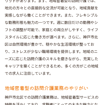
リアを築こう
リットがあります。まず、地域密着型の訪問介護では、
地元の方々との直接的な交流が可能となり、地域貢献を
地域密着型キャリアの魅力とは
実感しながら働くことができます。また、フレキシブル
継続的なスキルアップの重要性
な勤務形態も魅力の一つです。週に数日だけの勤務やシ
地域でのキャリアパスの具体例
フトの調整が可能で、家庭との両立がしやすく、ライフ
訪問介護がもたらす長期的キャリア形成
スタイルに応じた働き方が選べます。さらに、神戸市北
地域密着型のキャリアを築くヒント
区は自然環境が豊かで、穏やかな生活環境が整ってお
神戸市北区でのキャリアアップの機会
り、ストレスが少ない職場環境を提供します。地域のニ
神戸市北区で訪問介護求人を選ぶ際のポイント
ーズに応じた訪問介護のスキルを磨きながら、充実した
とは
キャリアを築くことができるため、多くの方がこの地域
での求人に注目しています。
求人選びで注目すべきポイント
労働条件の確認方法
地域密着型の訪問介護業務のやりがい
訪問介護における求められるスキルとは
神戸市北区での訪問介護業務は、地域密着型サービスの
地域密着型求人の選び方
特徴を活かしており、求職者にとっての大きな魅力とな