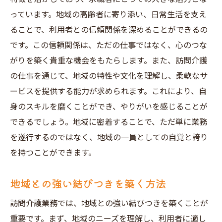
求人応募前に確認すべき情報
っています。地域の高齢者に寄り添い、日常生活を支え
適切な職場を選ぶためのチェックリスト
ることで、利用者との信頼関係を深めることができるの
訪問介護求人で見つかる神戸市北区の地域密着
です。この信頼関係は、ただの仕事ではなく、心のつな
型の魅力
がりを築く貴重な機会をもたらします。また、訪問介護
地域密着型の求人が持つユニークな特性
の仕事を通じて、地域の特性や文化を理解し、柔軟なサ
神戸市北区で働くことの社会的意義
ービスを提供する能力が求められます。これにより、自
地元でのネットワーク形成の利点
身のスキルを磨くことができ、やりがいを感じることが
できるでしょう。地域に密着することで、ただ単に業務
地域の住民との信頼関係を築く方法
を遂行するのではなく、地域の一員としての自覚と誇り
訪問介護での地域密着型サービスの展開例
を持つことができます。
地域に根差した求人の醍醐味と可能性
神戸市北区で訪問介護の求人を探す際の地域密
地域との強い結びつきを築く方法
着の利点
訪問介護業務では、地域との強い結びつきを築くことが
地域密着型求人の利点と課題
重要です。まず、地域のニーズを理解し、利用者に適し