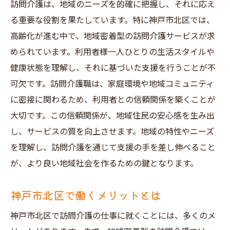
地域社会と共に成長するキャリアパス
訪問介護は、地域のニーズを的確に把握し、それに応え
地域密着型サポートの具体的な事例
る重要な役割を果たしています。特に神戸市北区では、
高齢化が進む中で、地域密着型の訪問介護サービスが求
訪問介護の求人がもたらす社会的価値
められています。利用者様一人ひとりの生活スタイルや
地域の声を活かした介護サービスの提供
健康状態を理解し、それに基づいた支援を行うことが不
神戸市北区で訪問介護求人を見つけるための効
可欠です。訪問介護職は、家庭環境や地域コミュニティ
率的なステップ
に密接に関わるため、利用者との信頼関係を築くことが
求人探しの基本ステップとポイント
大切です。この信頼関係が、地域住民の安心感を生み出
地元求人を探す際の具体的な手法
し、サービスの質を向上させます。地域の特性やニーズ
訪問介護求人の応募時に注意すべき点
を理解し、訪問介護を通じて支援の手を差し伸べること
神戸市北区の求人市況を理解しよう
が、より良い地域社会を作るための鍵となります。
面接準備のための効果的なテクニック
神戸市北区で働くメリットとは
求人応募後のフォローアップ方法
訪問介護の仕事で神戸市北区の地域密着型キャ
神戸市北区で訪問介護の仕事に就くことには、多くのメ