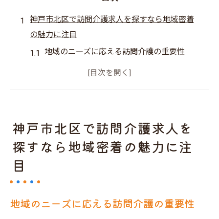
神戸市北区で訪問介護求人を探すなら地域密着
の魅力に注目
地域のニーズに応える訪問介護の重要性
神戸市北区で働くメリットとは
地域密着型の訪問介護業務のやりがい
地域との強い結びつきを築く方法
訪問介護で地域社会に貢献する具体例
神戸市北区で訪問介護求人を
地元での求人情報を効率よく収集する方法
探すなら地域密着の魅力に注
訪問介護の求人で地域社会に貢献する仕事の魅
目
力とは
訪問介護による地域社会へのインパクト
地域のニーズに応える訪問介護の重要性
地域に根ざしたサービスの提供方法