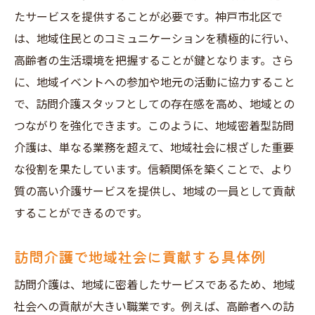
地元求人の活用で得られる経験
たサービスを提供することが必要です。神戸市北区で
地域に特化した求人情報の探し方
は、地域住民とのコミュニケーションを積極的に行い、
地域密着型の働き方がもたらす生活の質向
高齢者の生活環境を把握することが鍵となります。さら
上
に、地域イベントへの参加や地元の活動に協力すること
訪問介護で地域に貢献するための考え方
で、訪問介護スタッフとしての存在感を高め、地域との
神戸市北区での地域密着型求人の展望
つながりを強化できます。このように、地域密着型訪問
介護は、単なる業務を超えて、地域社会に根ざした重要
訪問介護求人で神戸市北区の地域密着型働き方
な役割を果たしています。信頼関係を築くことで、より
を探る
質の高い介護サービスを提供し、地域の一員として貢献
地域密着型働き方の魅力と挑戦
することができるのです。
神戸市北区の訪問介護が叶える働き方
地域密着型働き方の未来と展望
訪問介護で地域社会に貢献する具体例
訪問介護での充実したワークライフバラン
訪問介護は、地域に密着したサービスであるため、地域
ス
社会への貢献が大きい職業です。例えば、高齢者への訪
地域社会と共に歩む働き方のヒント