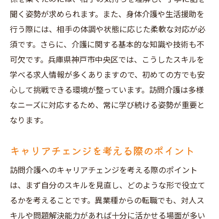
訪問介護職として働く環境の整備
聞く姿勢が求められます。また、身体介護や生活援助を
地域社会とのつながりと訪問介護
行う際には、相手の体調や状態に応じた柔軟な対応が必
訪問介護の求人を探す際の神戸市中央区での注
須です。さらに、介護に関する基本的な知識や技術も不
意点
可欠です。兵庫県神戸市中央区では、こうしたスキルを
求人情報の正しい見方と読み解き方
学べる求人情報が多くありますので、初めての方でも安
神戸市中央区での訪問介護の需要と供給
心して挑戦できる環境が整っています。訪問介護は多様
訪問介護職での転職時の注意点
なニーズに対応するため、常に学び続ける姿勢が重要と
なります。
求人サイトとエージェントの活用法
訪問介護の求人で避けたいリスク
キャリアチェンジを考える際のポイント
職場選びで忘れてはならない基準
訪問介護へのキャリアチェンジを考える際のポイント
神戸市中央区の訪問介護求人でスキルを活かす
は、まず自分のスキルを見直し、どのような形で役立て
チャンスを掴む
るかを考えることです。異業種からの転職でも、対人ス
即戦力となる訪問介護スキルの磨き方
キルや問題解決能力があれば十分に活かせる場面が多い