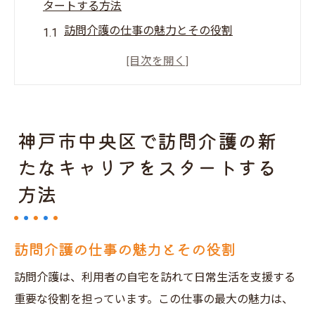
タートする方法
訪問介護の仕事の魅力とその役割
神戸市中央区での訪問介護求人の見つけ方
初めての訪問介護職に必要なスキルとは
キャリアチェンジを考える際のポイント
訪問介護職での成長とキャリアパス
神戸市中央区で訪問介護の新
地域に根ざした訪問介護の重要性
たなキャリアをスタートする
訪問介護の求人情報を見逃さないための神戸市
方法
中央区ガイド
最新の求人情報を得るための方法
訪問介護の仕事の魅力とその役割
神戸市中央区の訪問介護事業所一覧
求人情報の信頼性をチェックする方法
訪問介護は、利用者の自宅を訪れて日常生活を支援する
訪問介護求人の応募前に確認すべきポイン
重要な役割を担っています。この仕事の最大の魅力は、