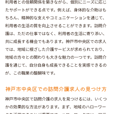
ト
利用者との信頼関係を築きながら、個別にニーズに応じ
たサポートができる点です。例えば、身体的な介助はも
神戸市中央区でのネットワーク作りの重要
ちろん、精神的な支えやコミュニケーションを通じて、
性
利用者の生活の質を向上させることができます。訪問介
訪問介護求人のトレンドと需要
護は、ただの仕事ではなく、利用者の生活に寄り添い、
やりがいある訪問介護の職場を神戸市中央区で
共に成長する機会でもあります。神戸市中央区での求人
見つける秘訣
では、地域に根ざした介護サービスが求められており、
自分に合った訪問介護職場の探し方
地域の方々との関わりも大きな魅力の一つです。訪問介
神戸市中央区の職場環境と文化を理解する
護を通じて、自分自身も成長できることを実感できるの
訪問介護職でやりがいを感じる瞬間
が、この職業の醍醐味です。
職場選びで注意したいポイント
神戸市中央区での訪問介護求人の見つけ方
面接で確認すべき訪問介護の職場条件
訪問介護職での働き方を考える
神戸市中央区で訪問介護の求人を見つけるには、いくつ
神戸市中央区の訪問介護求人に応募する前に知
かの効果的な方法があります。まず、地域のハローワー