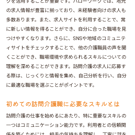
っておくべきこと
クを活用することが重要です。ハローワークでは、地元
の求人情報が豊富に揃っており、未経験者向けの求人も
応募前に準備すべき書類とその内容
多数あります。また、求人サイトを利用することで、常
訪問介護の求人票で注目すべきポイント
に新しい情報を得ることができ、自分に合った職場を見
神戸市中央区での訪問介護の給与相場
つけやすくなります。さらに、SNSや地域のコミュニテ
面接でよく問われる質問とその対策
ィサイトをチェックすることで、他の介護職員の声を聞
訪問介護の職場体験・見学の活用
くことができ、職場環境や求められるスキルについての
訪問介護職としての自分の適性を考える
理解を深めることができます。訪問介護の求人に応募す
なぜ神戸市中央区は訪問介護職の理想的な場所
る際は、じっくりと情報を集め、自己分析を行い、自分
なのか
に最適な職場を選ぶことがポイントです。
神戸市中央区の地域特性と介護ニーズ
初めての訪問介護職に必要なスキルとは
訪問介護職における神戸市中央区の魅力
地域密着型介護の利点とその影響
訪問介護の仕事を始めるにあたり、特に重要なスキルの
一つはコミュニケーション能力です。利用者との信頼関
神戸市中央区での生活と仕事のバランス
係を築くためには、相手の気持ちを理解し、丁寧に話を