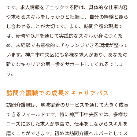
資格取得で広がる訪問介護のキャリア
です。求人情報をチェックする際は、具体的な仕事内容
神戸市中央区でのスキルアップの機会
や求めるスキルをしっかりと把握し、自分の経験と照ら
訪問介護求人で求められる具体的なスキル
し合わせることが大切です。また、訪問介護の現場で
現場で活かせるコミュニケーション能力
は、研修やOJTを通じて実践的なスキルが身につくた
訪問介護職での自己成長と学び
め、未経験でも意欲的にチャレンジできる環境が整って
います。神戸市中央区にも多様な求人があり、あなたの
訪問介護の求人情報を活用して神戸市中央区で
新たなキャリアの第一歩をサポートしてくれるでしょ
理想の職場を見つける
う。
求人情報を最大限に活用するテクニック
神戸市中央区での訪問介護職場の選び方
訪問介護職での成長とキャリアパス
理想の職場に出会うための行動計画
訪問介護職は、地域密着のサービスを通じて大きく成長
訪問介護の求人情報の比較ポイント
できるフィールドです。特に神戸市中央区では、多様な
神戸市中央区での職場見学の重要性
ニーズに応じた求人が豊富で、仕事をしながらスキルを
求人情報から見える職場の未来像
磨くことができます。初めは訪問介護ヘルパーとしてス