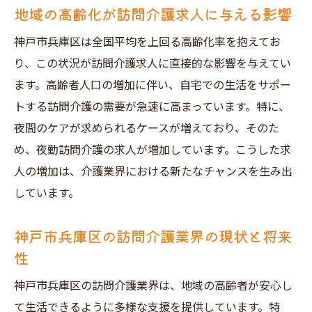
地域の高齢化が訪問介護求人に与える影響
訪問介護求人の応募に必要なステップと成功へ
の道筋を解説
神戸市兵庫区は全国平均を上回る高齢化率を抱えてお
訪問介護求人応募の基本ステップ
り、この状況が訪問介護求人に直接的な影響を与えてい
神戸市兵庫区での求人応募に際するポイン
ます。高齢者人口の増加に伴い、自宅での生活をサポー
ト
トする訪問介護の需要が急速に高まっています。特に、
成功する応募書類作成のコツ
夜間のケアが求められるケースが増えており、そのた
め、夜勤訪問介護の求人が増加しています。こうした求
面接での効果的なアピール方法
人の増加は、介護業界における新たなチャンスを生み出
訪問介護職に必要な資格とその取得法
しています。
求人応募後のフォローアップ戦略
神戸市兵庫区で訪問介護求人を見つけるための
神戸市兵庫区の訪問介護業界の現状と将来
効果的な検索方法
性
訪問介護求人検索におけるオンラインツー
神戸市兵庫区の訪問介護業界は、地域の高齢者が安心し
ルの活用
て生活できるように多様な支援を提供しています。特