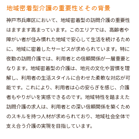
地域密着型介護の重要性とその背景
地域コミュニティと連携した介護の重要性
神戸市兵庫区の地域密着型求人の特徴
神戸市兵庫区において、地域密着型の訪問介護の重要性
夜勤訪問介護求人で求められるスキルと神戸市
はますます高まっています。このエリアでは、高齢者や
兵庫区での役割
障がい者が住み慣れた地域で安心して生活を続けるため
に、地域に密着したサービスが求められています。特に
夜勤訪問介護に必要な基本スキルとは
夜勤の訪問介護では、利用者との信頼関係が一層重要と
神戸市兵庫区での実践的スキルの磨き方
なります。地域密着型の介護は、地元の文化や習慣を理
地域特性を活かした夜勤介護のスキルアッ
解し、利用者の生活スタイルに合わせた柔軟な対応が可
プ法
能です。これにより、利用者は心の安らぎを感じ、介護
夜勤訪問介護でのコミュニケーションの重
者もやりがいを実感できるのです。地域特性を踏まえた
要性
訪問介護の求人は、利用者との深い信頼関係を築くため
神戸市兵庫区の訪問介護で求められるプロ
のスキルを持つ人材が求められており、地域社会全体で
フェッショナリズム
支え合う介護の実現を目指しています。
役割に応じたスキル習得のポイント