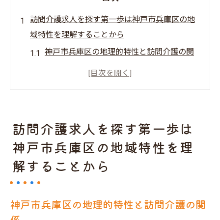
訪問介護求人を探す第一歩は神戸市兵庫区の地
域特性を理解することから
神戸市兵庫区の地理的特性と訪問介護の関
係
地域密着型介護の重要性とその背景
地域の高齢化が訪問介護求人に与える影響
神戸市兵庫区の訪問介護業界の現状と将来
訪問介護求人を探す第一歩は
性
神戸市兵庫区の地域特性を理
地域のニーズを理解し求人を見つけるコツ
解することから
地域理解が訪問介護求人選びに役立つ理由
神戸市兵庫区での夜勤訪問介護求人の魅力とニ
ーズを深掘りする
神戸市兵庫区の地理的特性と訪問介護の関
係
夜勤訪問介護の役割と地域住民の安心感