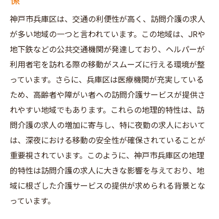
夜勤求人の増加に見る地域ニーズの変化
神戸市兵庫区は、交通の利便性が高く、訪問介護の求人
神戸市兵庫区における夜勤訪問介護の現状
が多い地域の一つと言われています。この地域は、JRや
夜勤求人の探し方とその魅力を最大限に活
地下鉄などの公共交通機関が発達しており、ヘルパーが
用する方法
利用者宅を訪れる際の移動がスムーズに行える環境が整
っています。さらに、兵庫区は医療機関が充実している
夜勤専従が求められる背景とその理由
ため、高齢者や障がい者への訪問介護サービスが提供さ
利用者との信頼関係構築がもたらすやりが
れやすい地域でもあります。これらの地理的特性は、訪
い
問介護の求人の増加に寄与し、特に夜勤の求人において
地域密着型の訪問介護求人が求められる理由と
は、深夜における移動の安全性が確保されていることが
そのメリットとは
重要視されています。このように、神戸市兵庫区の地理
地域密着型の訪問介護がもたらす利点
的特性は訪問介護の求人に大きな影響を与えており、地
地元住民としての理解が重要な理由
域に根ざした介護サービスの提供が求められる背景とな
地域密着型求人を選ぶメリットとその魅力
っています。
訪問介護における地域密着型の成功例