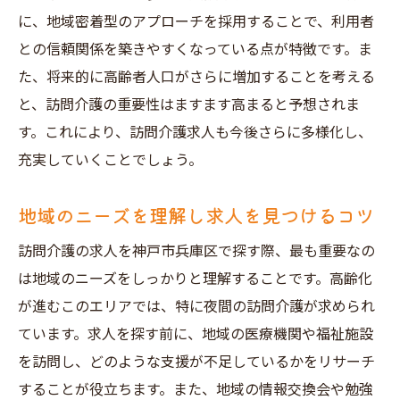
神戸市兵庫区の求人情報を効率的に見つけ
に、地域密着型のアプローチを採用することで、利用者
る方法
との信頼関係を築きやすくなっている点が特徴です。ま
効果的なキーワード検索の秘訣
た、将来的に高齢者人口がさらに増加することを考える
地元のネットワークを活用した求人探索
と、訪問介護の重要性はますます高まると予想されま
訪問介護求人に関する最新情報の入手法
す。これにより、訪問介護求人も今後さらに多様化し、
求人情報の信頼性を見極めるポイント
充実していくことでしょう。
地域に密着した訪問介護求人で得られるやりが
地域のニーズを理解し求人を見つけるコツ
いとキャリアの展望
地域密着型訪問介護で得られる充実感
訪問介護の求人を神戸市兵庫区で探す際、最も重要なの
は地域のニーズをしっかりと理解することです。高齢化
訪問介護を通じたスキルアップとキャリア
が進むこのエリアでは、特に夜間の訪問介護が求められ
形成
ています。求人を探す前に、地域の医療機関や福祉施設
神戸市兵庫区での訪問介護職のキャリアパ
を訪問し、どのような支援が不足しているかをリサーチ
ス
することが役立ちます。また、地域の情報交換会や勉強
地域に貢献することで得られるやりがい