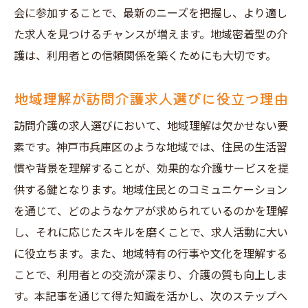
会に参加することで、最新のニーズを把握し、より適し
訪問介護での経験が他職種に与える影響
た求人を見つけるチャンスが増えます。地域密着型の介
地域社会と共に成長するキャリアの展望
護は、利用者との信頼関係を築くためにも大切です。
神戸市兵庫区の夜勤訪問介護求人で地域社会に
貢献する意義
地域理解が訪問介護求人選びに役立つ理由
夜勤訪問介護が地域社会に与える影響
訪問介護の求人選びにおいて、地域理解は欠かせない要
地域の高齢者支援における訪問介護の重要
素です。神戸市兵庫区のような地域では、住民の生活習
性
慣や背景を理解することが、効果的な介護サービスを提
神戸市兵庫区における社会貢献活動の実例
供する鍵となります。地域住民とのコミュニケーション
地域の安心を支える訪問介護の役割
を通じて、どのようなケアが求められているのかを理解
し、それに応じたスキルを磨くことで、求人活動に大い
訪問介護を通じた地域住民との連携強化
に役立ちます。また、地域特有の行事や文化を理解する
地域からの信頼構築がもたらす社会的意義
ことで、利用者との交流が深まり、介護の質も向上しま
す。本記事を通じて得た知識を活かし、次のステップへ