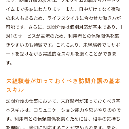
ます。訪問介護の求人は、フルタイムの職からパートタ
イムまで多岐にわたります。また、日中だけでなく夜勤
神戸市北区での訪問介護サービスの提供エ
の求人もあるため、ライフスタイルに合わせた働き方が
リア
可能です。さらに、訪問介護は個別対応が基本であり、1
地域特性が訪問介護求人に与える影響
対1のサービスが主流のため、利用者との信頼関係を築
神戸市北区の医療施設と訪問介護求人の関
きやすいのも特徴です。これにより、未経験者でもサポ
係
ートを受けながら実践的なスキルを磨くことができま
地域特性を理解した求人選びの重要性
す。
神戸市北区で未経験者が訪問介護求人を見つけ
る方法
未経験者が知っておくべき訪問介護の基本
訪問介護求人サイトの活用法
スキル
未経験者向け訪問介護求人の探し方
訪問介護の仕事において、未経験者が知っておくべき基
地域の介護施設への直接問い合わせの効果
本スキルは、コミュニケーション能力や思いやりの心で
未経験者歓迎の求人を見つけるコツ
す。利用者との信頼関係を築くためには、相手の気持ち
神戸市北区の求人フェア参加のメリット
を理解し、適切に対応することが求められます。また、