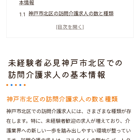
本情報
神戸市北区の訪問介護求人の数と種類
未経験者が知っておくべき訪問介護の基本
スキル
訪問介護求人に応募する前に確認したい基
準
未経験者必見神戸市北区での
神戸市北区における訪問介護の需要と供給
訪問介護求人の基本情報
未経験者向け訪問介護求人の給与相場
神戸市北区での訪問介護求人の応募条件
神戸市北区の訪問介護求人の数と種類
訪問介護求人を探す際の神戸市北区の地域特性
とは
神戸市北区での訪問介護求人には、さまざまな種類が存
神戸市北区の地域社会と訪問介護の関連性
在します。特に、未経験者歓迎の求人が増えており、介
訪問介護求人に影響を与える神戸市北区の
護業界への新しい一歩を踏み出しやすい環境が整ってい
人口動態