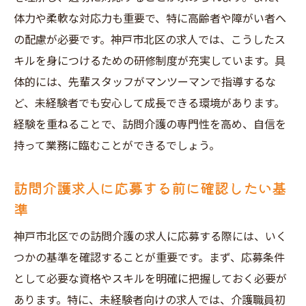
体力や柔軟な対応力も重要で、特に高齢者や障がい者へ
訪問介護業界への入り口を広げるネットワ
の配慮が必要です。神戸市北区の求人では、こうしたス
ーク作り
キルを身につけるための研修制度が充実しています。具
求人サイトを効果的に利用して訪問介護の仕事
体的には、先輩スタッフがマンツーマンで指導するな
に応募する
ど、未経験者でも安心して成長できる環境があります。
訪問介護求人サイトの選び方
経験を重ねることで、訪問介護の専門性を高め、自信を
効果的なキーワード検索のテクニック
持って業務に臨むことができるでしょう。
求人応募の際に気を付けるポイント
サイト利用での応募書類の準備方法
訪問介護求人に応募する前に確認したい基
準
求人サイトのレビューを活用した情報収集
訪問介護求人におけるオンライン面接の準
神戸市北区での訪問介護の求人に応募する際には、いく
備
つかの基準を確認することが重要です。まず、応募条件
訪問介護求人を選ぶ際の神戸市北区の施設特性
として必要な資格やスキルを明確に把握しておく必要が
の見極め方
あります。特に、未経験者向けの求人では、介護職員初