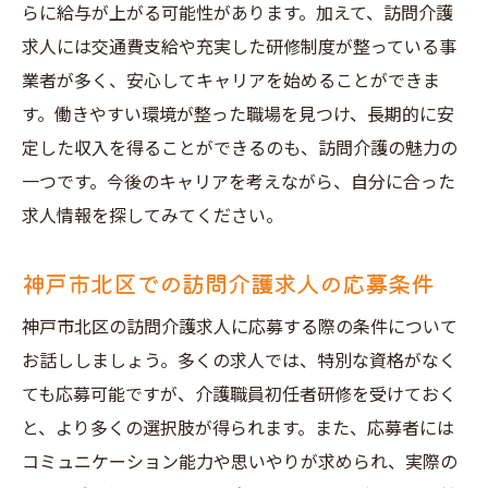
神戸市北区でキャリアを築くためのコミュ
らに給与が上がる可能性があります。加えて、訪問介護
ニティ活用
求人には交通費支給や充実した研修制度が整っている事
神戸市北区での訪問介護求人を通じて未経験か
業者が多く、安心してキャリアを始めることができま
らプロへの道を歩む
す。働きやすい環境が整った職場を見つけ、長期的に安
定した収入を得ることができるのも、訪問介護の魅力の
未経験からプロへ成長するためのステップ
一つです。今後のキャリアを考えながら、自分に合った
プロとしての訪問介護スキルの習得方法
求人情報を探してみてください。
訪問介護のプロになるための実践的な経験
未経験者がプロを目指す際の心構え
神戸市北区での訪問介護求人の応募条件
神戸市北区でのプロを目指す訪問介護のキ
神戸市北区の訪問介護求人に応募する際の条件について
ャリアパス
お話ししましょう。多くの求人では、特別な資格がなく
プロとして活躍するために必要な資格と研
ても応募可能ですが、介護職員初任者研修を受けておく
修
と、より多くの選択肢が得られます。また、応募者には
コミュニケーション能力や思いやりが求められ、実際の