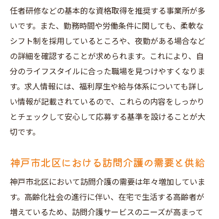
施設特性を理解するためのポイント
任者研修などの基本的な資格取得を推奨する事業所が多
いです。また、勤務時間や労働条件に関しても、柔軟な
神戸市北区の訪問介護施設の種類
シフト制を採用しているところや、夜勤がある場合など
施設の雰囲気と文化を確認する方法
の詳細を確認することが求められます。これにより、自
施設の評判と口コミの重要性
分のライフスタイルに合った職場を見つけやすくなりま
訪問介護施設の特色を把握する手段
す。求人情報には、福利厚生や給与体系についても詳し
神戸市北区の訪問介護施設の設備とサービ
い情報が記載されているので、これらの内容をしっかり
ス内容
とチェックして安心して応募する基準を設けることが大
未経験者歓迎神戸市北区で訪問介護求人を成功
切です。
させるためのポイント
神戸市北区における訪問介護の需要と供給
未経験から学ぶことができる環境の選び方
神戸市北区での訪問介護のキャリアステッ
神戸市北区において訪問介護の需要は年々増加していま
プ
す。高齢化社会の進行に伴い、在宅で生活する高齢者が
求人選びで重視したい教育制度の有無
増えているため、訪問介護サービスのニーズが高まって