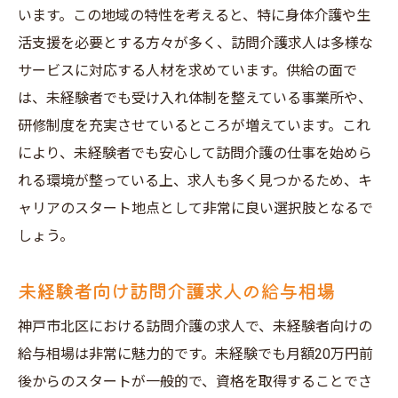
未経験者がスムーズに馴染むための心構え
います。この地域の特性を考えると、特に身体介護や生
活支援を必要とする方々が多く、訪問介護求人は多様な
神戸市北区の訪問介護現場での初日対策
サービスに対応する人材を求めています。供給の面で
未経験者が成功するための自己啓発方法
は、未経験者でも受け入れ体制を整えている事業所や、
訪問介護の求人情報を活用して神戸市北区で新
研修制度を充実させているところが増えています。これ
たなキャリアを築こう
により、未経験者でも安心して訪問介護の仕事を始めら
訪問介護業界でのキャリアパスの可能性
れる環境が整っている上、求人も多く見つかるため、キ
求人情報をもとにしたキャリアプランニン
ャリアのスタート地点として非常に良い選択肢となるで
グ
しょう。
神戸市北区での長期的なキャリア形成のた
めに
未経験者向け訪問介護求人の給与相場
訪問介護求人から見る成長可能性の探求
神戸市北区における訪問介護の求人で、未経験者向けの
職場選びでのキャリアアップにつながる要
給与相場は非常に魅力的です。未経験でも月額20万円前
素
後からのスタートが一般的で、資格を取得することでさ