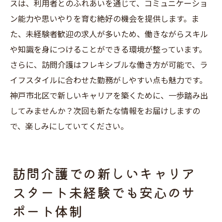
スは、利用者とのふれあいを通じて、コミュニケーショ
神戸市北区で訪問介護を始めるために必要
ン能力や思いやりを育む絶好の機会を提供します。ま
な準備
た、未経験者歓迎の求人が多いため、働きながらスキル
未経験者が訪問介護求人に応募する際の注
や知識を身につけることができる環境が整っています。
意点
さらに、訪問介護はフレキシブルな働き方が可能で、ラ
神戸市北区で訪問介護を始めるなら知っておく
イフスタイルに合わせた勤務がしやすい点も魅力です。
べき求人情報
神戸市北区で新しいキャリアを築くために、一歩踏み出
神戸市北区の訪問介護求人情報を集める方
してみませんか？次回も新たな情報をお届けしますの
法
で、楽しみにしていてください。
訪問介護求人の選び方と神戸市北区でのお
すすめ情報
訪問介護での新しいキャリア
神戸市北区で訪問介護求人を探す際のポイ
スタート未経験でも安心のサ
ント
ポート体制
訪問介護を始めるために知っておくべき求
人情報