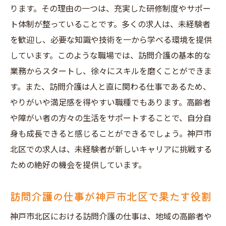
ります。その理由の一つは、充実した研修制度やサポー
地域貢献と訪問介護のつながり
ト体制が整っていることです。多くの求人は、未経験者
神戸市北区で訪問介護を通じて地域社会に
を歓迎し、必要な知識や技術を一から学べる環境を提供
貢献する
しています。このような職場では、訪問介護の基本的な
未経験から訪問介護を始めることで得られ
業務からスタートし、徐々にスキルを磨くことができま
る充実感
す。また、訪問介護は人と直に関わる仕事であるため、
神戸市北区の訪問介護求人で見つける新しい働
やりがいや満足感を得やすい職種でもあります。高齢者
き方
や障がい者の方々の生活をサポートすることで、自分自
訪問介護での新しい働き方を神戸市北区で
身も成長できると感じることができるでしょう。神戸市
実現
北区での求人は、未経験者が新しいキャリアに挑戦する
フレキシブルな働き方を訪問介護求人で探
ための絶好の機会を提供しています。
そう
訪問介護の仕事が神戸市北区で果たす役割
神戸市北区の訪問介護で自分に合った働き
方を見つける
神戸市北区における訪問介護の仕事は、地域の高齢者や