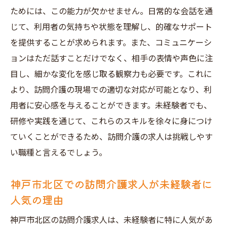
ためには、この能力が欠かせません。日常的な会話を通
での求人情報
じて、利用者の気持ちや状態を理解し、的確なサポート
神戸市北区で活かせる訪問介護の基本知識
を提供することが求められます。また、コミュニケーシ
訪問介護の現状と神戸市北区での求人動向
ョンはただ話すことだけでなく、相手の表情や声色に注
神戸市北区で訪問介護の基礎を学ぶための
目し、細かな変化を感じ取る観察力も必要です。これに
情報源
より、訪問介護の現場での適切な対応が可能となり、利
訪問介護の基礎知識を習得し、神戸市北区
用者に安心感を与えることができます。未経験者でも、
での求人に備える
研修や実践を通じて、これらのスキルを徐々に身につけ
未経験から訪問介護に挑戦地域に貢献できる仕
ていくことができるため、訪問介護の求人は挑戦しやす
事の魅力
い職種と言えるでしょう。
訪問介護の魅力とは神戸市北区で地域に貢
神戸市北区での訪問介護求人が未経験者に
献する仕事
人気の理由
未経験者が挑戦する訪問介護のやりがい
神戸市北区での訪問介護の社会的意義
神戸市北区の訪問介護求人は、未経験者に特に人気があ