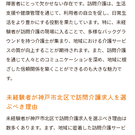
訪問介護求人が提供する多様な働き方
障害者にとって欠かせない存在です。訪問介護は、生活
神戸市北区で訪問介護を選ぶ理由と新しい
支援や健康管理を通じて、利用者の自立を促し、日常生
ワークスタイル
活をより豊かにする役割を果たしています。特に、未経
訪問介護の職場環境と神戸市北区での求人
験者が訪問介護の現場に入ることで、多様なバックグラ
選び
ウンドを持つ介護士が集まり、地域における介護サービ
スの質が向上することが期待されます。また、訪問介護
訪問介護求人に応募する前に知っておきたいこ
を通じて人々とのコミュニケーションを深め、地域に根
と未経験者編
ざした信頼関係を築くことができるのも大きな魅力で
未経験者が知っておくべき訪問介護求人の
す。
応募前準備
神戸市北区での訪問介護求人応募に関する
未経験者が神戸市北区で訪問介護求人を選
基礎知識
ぶべき理由
訪問介護求人に応募するための心構え
未経験者が神戸市北区で訪問介護求人を選ぶべき理由は
応募前にチェックしたい訪問介護求人のポ
数多くあります。まず、地域に密着した訪問介護サービ
イント