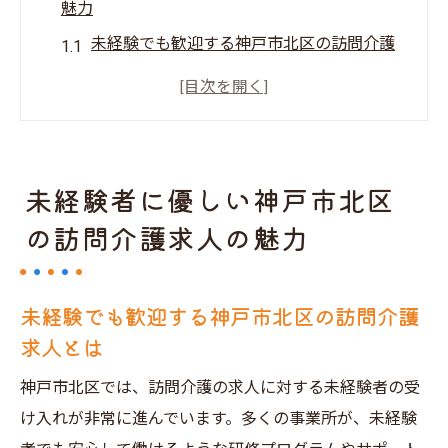
魅力
未経験でも歓迎する神戸市北区の訪問介護
求人とは
神戸市北区の訪問介護で活躍する未経験者
の声
訪問介護求人で求められるコミュニケーシ
未経験者に優しい神戸市北区
ョンスキル
の訪問介護求人の魅力
神戸市北区での訪問介護求人が未経験者に
人気の理由
訪問介護の仕事が神戸市北区で果たす役割
未経験でも歓迎する神戸市北区の訪問介護
求人とは
未経験者が神戸市北区で訪問介護求人を選
ぶべき理由
神戸市北区では、訪問介護の求人に対する未経験者の受
訪問介護での新しいキャリアスタート未経験で
け入れが非常に進んでいます。多くの事業所が、未経験
も安心のサポート体制