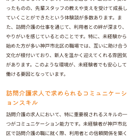
未経験者が知っておくべき訪問介護求人の
ったものの、先輩スタッフの教えや支えを受けて成長し
探し方
ていくことができたという体験談が多数あります。ま
神戸市北区の訪問介護求人での面接対策
た、訪問介護の仕事を通じて、利用者との絆が深まり、
訪問介護求人の選び方と未経験者が重視す
やりがいを感じているとのことです。特に、未経験から
べきポイント
始めた方が多い神戸市北区の職場では、互いに助け合う
未経験者が訪問介護求人で成功するための
文化が根付いており、新人を温かく迎えてくれる雰囲気
秘訣
があります。このような環境が、未経験者でも安心して
神戸市北区で訪問介護求人を見つけるため
働ける要因となっています。
に知っておくべき情報
訪問介護求人で求められるコミュニケーシ
未経験者に適した訪問介護求人の選び方
ョンスキル
訪問介護の基本知識を学んで神戸市北区での求
人に備えよう
訪問介護の求人において、特に重要視されるスキルの一
つがコミュニケーション能力です。未経験者が神戸市北
訪問介護の基本と役割を神戸市北区で学ぶ
区で訪問介護の職に就く際、利用者との信頼関係を築く
訪問介護で求められるスキルと神戸市北区