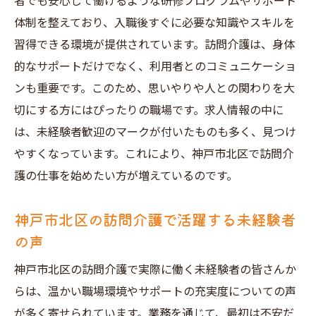
者でも安心して働けるような研修プログラムやサポート
未経験者に安心の訪問介護サポート体制と
体制を整えており、入職後すぐに必要な知識やスキルを
は
習得できる環境が提供されています。訪問介護は、身体
神戸市北区の訪問介護求人での充実した研
的なサポートだけでなく、利用者とのコミュニケーショ
修制度
ンも重要です。このため、思いやりや人との関わりを大
切にする方にはぴったりの職場です。求人情報の中に
訪問介護でのキャリアアップを目指す未経
は、未経験者歓迎のマークが付いたものも多く、見つけ
験者のためのステップ
やすくなっています。これにより、神戸市北区で訪問介
神戸市北区で未経験から始める訪問介護の
護の仕事を始めたい方が増えているのです。
魅力
訪問介護の現場で得られるスキルと経験
神戸市北区の訪問介護で活躍する未経験者
未経験から訪問介護でのキャリアを築くた
の声
めのポイント
神戸市北区の訪問介護で実際に働く未経験者の皆さんか
神戸市北区で訪問介護求人を探す未経験者のた
らは、温かい職場環境やサポートの充実度についての声
めのポイント
が多く寄せられています。業務を通じて、最初は不安だ