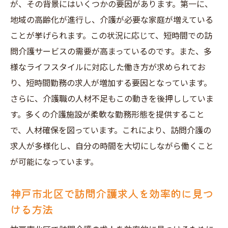
が、その背景にはいくつかの要因があります。第一に、
イル
地域の高齢化が進行し、介護が必要な家庭が増えている
短時間勤務を活用する新しい働き方の提案
ことが挙げられます。この状況に応じて、短時間での訪
訪問介護でのフレキシブルな働き方とは
問介護サービスの需要が高まっているのです。また、多
短時間勤務がもたらすワークライフバラン
様なライフスタイルに対応した働き方が求められてお
スの改善
り、短時間勤務の求人が増加する要因となっています。
さらに、介護職の人材不足もこの動きを後押ししていま
神戸市北区で訪問介護の求人を短時間で探
す。多くの介護施設が柔軟な勤務形態を提供すること
すコツ
で、人材確保を図っています。これにより、訪問介護の
訪問介護求人の短時間勤務で実現する生活
求人が多様化し、自分の時間を大切にしながら働くこと
の質向上
が可能になっています。
多様なライフスタイルに合う神戸市北区の訪問
介護求人短時間勤務の魅力
神戸市北区で訪問介護求人を効率的に見つ
ライフスタイルに合わせた訪問介護求人の
ける方法
選び方