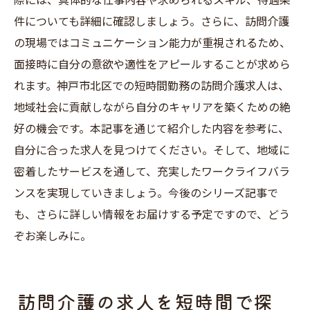
際には、具体的な仕事内容や求められるスキル、待遇条
短時間勤務を選ぶ訪問介護求人の新しい形
件についても詳細に確認しましょう。さらに、訪問介護
神戸市北区で訪問介護求人を活用する新し
の現場ではコミュニケーション能力が重視されるため、
いライフスタイル
面接時に自分の意欲や適性をアピールすることが求めら
れます。神戸市北区での短時間勤務の訪問介護求人は、
訪問介護求人で短時間勤務の新スタイルを
地域社会に貢献しながら自分のキャリアを築くための絶
体験
好の機会です。本記事を通じて紹介した内容を参考に、
新しい形の訪問介護求人がもたらす働き方
自分に合った求人を見つけてください。そして、地域に
改革
密着したサービスを通して、充実したワークライフバラ
ンスを実現していきましょう。今後のシリーズ記事で
も、さらに詳しい情報をお届けする予定ですので、どう
ぞお楽しみに。
訪問介護の求人を短時間で探