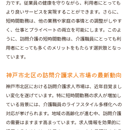
力です。従業員の健康を守りながら、利用者にとっても
務の選択肢
より良いサービスを実現することができます。さらに、
地域社会に貢献する訪問介護求人のメリッ
短時間勤務は、他の業務や家庭の事情との調整がしやす
ト
く、仕事とプライベートの両立を可能にします。このよ
神戸市北区で地域貢献を考えた訪問介護求
うに、訪問介護の短時間勤務は、介護職員にとっても利
人の選び方
用者にとっても多くのメリットをもたらす選択肢となっ
訪問介護求人で短時間勤務を活かして地域
ています。
貢献
神戸市北区の訪問介護求人市場の最新動向
神戸市北区訪問介護求人短時間勤務で叶える理
想の生活
神戸市北区における訪問介護求人市場は、近年目覚まし
訪問介護求人で理想のライフスタイルを追
い変化を遂げています。特に短時間勤務の求人が増加し
求
ている背景には、介護職員のライフスタイル多様化への
対応が挙げられます。地域の高齢化が進む中、訪問介護
短時間勤務が実現する訪問介護と理想の生
の需要はますます高まっています。求人情報を効果的に
活