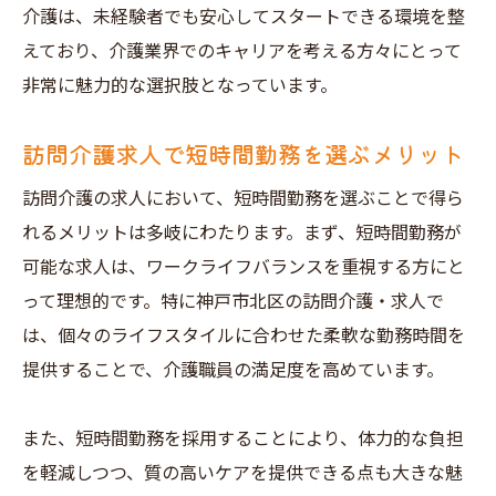
両立
介護は、未経験者でも安心してスタートできる環境を整
えており、介護業界でのキャリアを考える方々にとって
ワークライフバランスを重視した訪問介護
非常に魅力的な選択肢となっています。
求人の探し方
神戸市北区で短時間勤務が可能な訪問介護
訪問介護求人で短時間勤務を選ぶメリット
求人の魅力
訪問介護の求人において、短時間勤務を選ぶことで得ら
訪問介護求人でワークライフバランスを実
れるメリットは多岐にわたります。まず、短時間勤務が
現する方法
可能な求人は、ワークライフバランスを重視する方にと
神戸市北区で地域貢献訪問介護求人短時間での
って理想的です。特に神戸市北区の訪問介護・求人で
働き方を紹介
は、個々のライフスタイルに合わせた柔軟な勤務時間を
短時間勤務で地域貢献を目指す訪問介護求
提供することで、介護職員の満足度を高めています。
人
神戸市北区の訪問介護求人で地域貢献を実
また、短時間勤務を採用することにより、体力的な負担
現
を軽減しつつ、質の高いケアを提供できる点も大きな魅
訪問介護で地域に貢献するための短時間勤