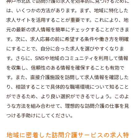
神戸市北区で訪問介護の求人を効率的に見つけるために
短時間勤務の訪問介護が支持される理由
は、いくつかの方法があります。まず、地域に特化した
神戸市北区で多様な選択肢を提供する訪問
求人サイトを活用することが重要です。これにより、地
介護求人
元の最新の求人情報を簡単にチェックすることができま
訪問介護の求人で短時間勤務が可能な理由
す。次に、求人応募の前に希望する条件や働き方を明確
多様なライフスタイル対応の訪問介護求人
にすることで、自分に合った求人を選びやすくなりま
が増えている背景
す。さらに、SNSや地域のコミュニティを利用して情報
短時間勤務の訪問介護求人で自分らしい働
を収集し、信頼性のある情報を確保することも有効で
き方を実現
す。また、直接介護施設を訪問して求人情報を確認した
時間を大切にするあなたへ神戸市北区で見つけ
り、相談することで具体的な職場環境について知ること
る訪問介護求人
ができるため、より良い選択ができるでしょう。このよ
うな方法を組み合わせて、理想的な訪問介護の仕事を見
訪問介護求人で短時間勤務を選択する利点
つける手助けにしてください。
神戸市北区で時間を有効活用する訪問介護
求人
地域に密着した訪問介護サービスの求人特