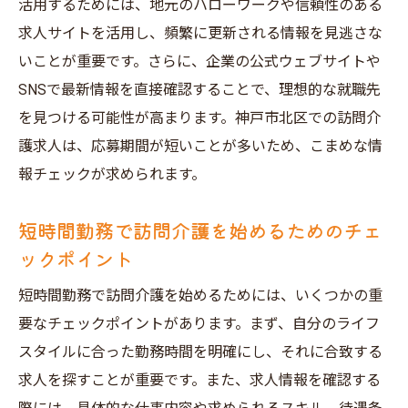
活用するためには、地元のハローワークや信頼性のある
神戸市北区で訪問介護求人を活用して生活
求人サイトを活用し、頻繁に更新される情報を見逃さな
の質を向上
いことが重要です。さらに、企業の公式ウェブサイトや
訪問介護求人で理想の生活を手に入れる方
SNSで最新情報を直接確認することで、理想的な就職先
法
を見つける可能性が高まります。神戸市北区での訪問介
短時間勤務で訪問介護を行う際のライフス
護求人は、応募期間が短いことが多いため、こまめな情
タイルの改善
報チェックが求められます。
神戸市北区の訪問介護求人で理想の生活を
築く
短時間勤務で訪問介護を始めるためのチェ
訪問介護の新しい形短時間勤務で働ける神戸市
ックポイント
北区の求人情報
短時間勤務で訪問介護を始めるためには、いくつかの重
神戸市北区での短時間勤務を可能にする訪
要なチェックポイントがあります。まず、自分のライフ
問介護求人
スタイルに合った勤務時間を明確にし、それに合致する
訪問介護での新しい働き方を提案する求人
求人を探すことが重要です。また、求人情報を確認する
情報