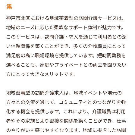
効率良い時間管理ができる訪問介護の求人
集
情報
神戸市北区における地域密着型の訪問介護サービスは、
短時間勤務で訪問介護が可能な求人の探し
地域のニーズに応じた柔軟なサポート体制が魅力です。
方
このサービスは、訪問介護・求人を通じて利用者との深
神戸市北区で訪問介護求人を効率的に見つ
い信頼関係を築くことができ、多くの介護職員にとって
けるポイント
満足度の高い職場環境を提供しています。短時間勤務を
時間を大切にするための訪問介護求人選び
選べることも、家庭やプライベートとの両立を図りたい
ワークライフバランスを実現神戸市北区の訪問
方にとって大きなメリットです。
介護求人短時間勤務の選び方
訪問介護求人でワークライフバランスを整
地域密着型の訪問介護求人は、地域イベントや地元の
える
方々との交流を通じて、コミュニティとのつながりを強
神戸市北区で訪問介護求人を選ぶ際のポイ
化する機会を提供します。これにより、介護職員は利用
ント
者やその家族とより密接な関係を築くことができ、仕事
短時間勤務で可能にする訪問介護と生活の
のやりがいも感じやすくなります。地域に根ざした訪問