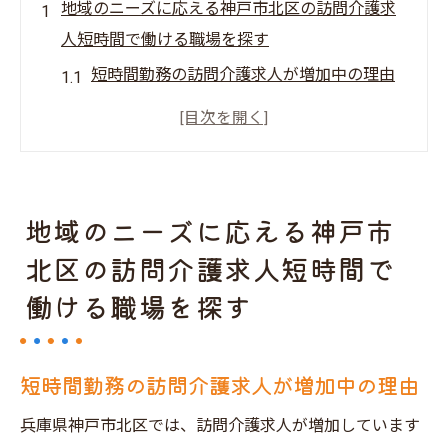
地域のニーズに応える神戸市北区の訪問介護求
人短時間で働ける職場を探す
短時間勤務の訪問介護求人が増加中の理由
神戸市北区で訪問介護求人を効率的に見つ
ける方法
地域に密着した訪問介護サービスの求人特
集
地域のニーズに応える神戸市
訪問介護求人で短時間勤務を選ぶメリット
北区の訪問介護求人短時間で
神戸市北区の訪問介護求人市場の最新動向
働ける職場を探す
短時間勤務で訪問介護を始めるためのチェ
ックポイント
訪問介護の求人を短時間で探す神戸市北区での
短時間勤務の訪問介護求人が増加中の理由
新しい働き方の提案
兵庫県神戸市北区では、訪問介護求人が増加しています
神戸市北区での訪問介護求人の新しいスタ