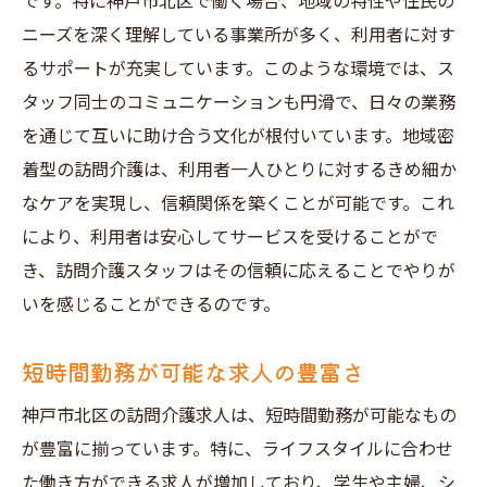
です。特に神戸市北区で働く場合、地域の特性や住民の
個人の希望に応じた勤務時間の調整
ニーズを深く理解している事業所が多く、利用者に対す
地域社会とのつながりが生む新たな可能性
るサポートが充実しています。このような環境では、ス
短時間勤務で家庭との両立を実現
タッフ同士のコミュニケーションも円滑で、日々の業務
子育て世代にも優しい求人環境
を通じて互いに助け合う文化が根付いています。地域密
未経験でも安心！神戸市北区での訪問介護求人
着型の訪問介護は、利用者一人ひとりに対するきめ細か
の短時間勤務制度
なケアを実現し、信頼関係を築くことが可能です。これ
充実した研修制度で安心のスタート
により、利用者は安心してサービスを受けることがで
訪問介護の基本を学ぶ研修プログラム
き、訪問介護スタッフはその信頼に応えることでやりが
キャリアアップを支える教育体制
いを感じることができるのです。
安心して働けるフォロー体制
短時間勤務が可能な求人の豊富さ
未経験者歓迎の心強い環境
神戸市北区の訪問介護求人は、短時間勤務が可能なもの
プロフェッショナルへの第一歩
が豊富に揃っています。特に、ライフスタイルに合わせ
神戸市北区で訪問介護求人を見つけるポイント
た働き方ができる求人が増加しており、学生や主婦、シ