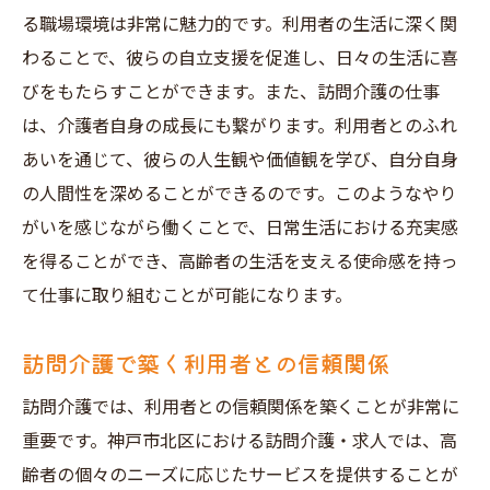
地元で得る安心感と信頼
る職場環境は非常に魅力的です。利用者の生活に深く関
短時間で地域と繋がる働き方
わることで、彼らの自立支援を促進し、日々の生活に喜
神戸市北区で自分らしい働き方訪問介護求人短
びをもたらすことができます。また、訪問介護の仕事
時間勤務の選択肢
は、介護者自身の成長にも繋がります。利用者とのふれ
ライフスタイルに合わせた柔軟な働き方
あいを通じて、彼らの人生観や価値観を学び、自分自身
個人のニーズに応じた求人選び
の人間性を深めることができるのです。このようなやり
がいを感じながら働くことで、日常生活における充実感
訪問介護で自分らしさを発揮
を得ることができ、高齢者の生活を支える使命感を持っ
短時間勤務でのキャリア形成
て仕事に取り組むことが可能になります。
自分のペースで働く充実感
働きながら成長する職場環境
訪問介護で築く利用者との信頼関係
充実した研修で安心神戸市北区の訪問介護求人
訪問介護では、利用者との信頼関係を築くことが非常に
短時間勤務の環境
重要です。神戸市北区における訪問介護・求人では、高
定期的な研修でスキルアップ
齢者の個々のニーズに応じたサービスを提供することが