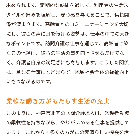
未経験者を支えるサポート体制
求められます。定期的な訪問を通じて、利用者の生活ス
現場で役立つ実践的な研修内容
タイルや好みを理解し、安心感を与えることで、信頼関
安心して仕事に取り組める環境
係が深まります。高齢者とのコミュニケーションを大切
訪問介護のプロフェッショナルを目指して
にし、彼らの声に耳を傾ける姿勢は、仕事の中での大き
なポイントです。訪問介護の仕事を通じて、高齢者と築
職場全体でのサポート体制
くこの信頼は、彼らの生活の質を向上させるだけでな
地域社会へ貢献神戸市北区で訪問介護求人短時
く、介護者自身の満足感にも寄与します。こうした関係
間で叶える働き方
は、単なる仕事にとどまらず、地域社会全体の福祉向上
地域のニーズに応える訪問介護
にもつながるのです。
短時間で地域に貢献する働き方
地域社会との連携を深める
柔軟な働き方がもたらす生活の充実
訪問介護で地域を支える役割
このように、神戸市北区の訪問介護求人は、短時間勤務
地域貢献を実感できる毎日
の柔軟性を持ちながら、やりがいのある仕事を提供して
地元での信頼を築く
います。これからも多くの方がこの素晴らしい機会を活