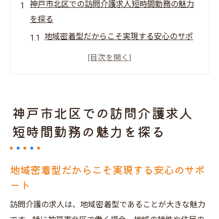
神戸市北区での訪問介護求人短時間勤務の魅力
を探る
地域密着型だからこそ実現する安心のサポ
ート
短時間勤務が可能な求人の豊富さ
高齢者の生活を支えるやりがい
訪問介護で築く利用者との信頼関係
神戸市北区での訪問介護求人
柔軟な働き方がもたらす生活の充実
短時間勤務の魅力を探る
未経験者でも安心のサポート体制
ライフスタイルに合わせた神戸市北区の訪問介
地域密着型だからこそ実現する安心のサポ
護求人短時間勤務のメリット
ート
仕事と生活のバランスを保つ方法
パートタイム勤務で充実した毎日を
訪問介護の求人は、地域密着型であることが大きな魅力