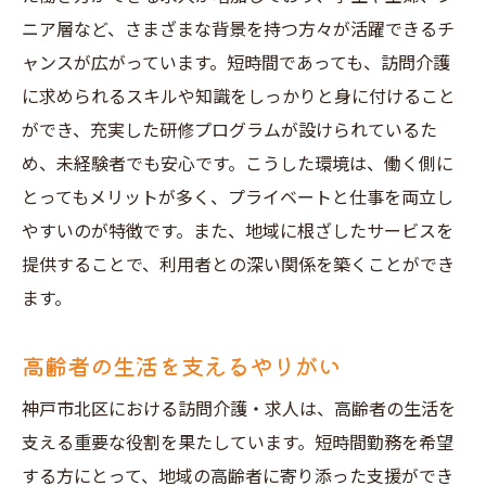
短時間勤務の利点とは
ニア層など、さまざまな背景を持つ方々が活躍できるチ
求人情報の選び方とポイント
ャンスが広がっています。短時間であっても、訪問介護
短時間勤務の魅力とは何か
に求められるスキルや知識をしっかりと身に付けること
自分に合った求人を見つける方法
ができ、充実した研修プログラムが設けられているた
地域での働き方を知る
め、未経験者でも安心です。こうした環境は、働く側に
訪問介護でのキャリアの可能性
とってもメリットが多く、プライベートと仕事を両立し
短時間勤務で得られる経験
やすいのが特徴です。また、地域に根ざしたサービスを
提供することで、利用者との深い関係を築くことができ
地域密着型の魅力神戸市北区で訪問介護求人短
ます。
時間勤務の可能性
地域社会に貢献する喜び
高齢者の生活を支えるやりがい
利用者との深い関係が築ける環境
神戸市北区における訪問介護・求人は、高齢者の生活を
地域の特性を活かした働き方
支える重要な役割を果たしています。短時間勤務を希望
コミュニティと共に成長する職場
する方にとって、地域の高齢者に寄り添った支援ができ