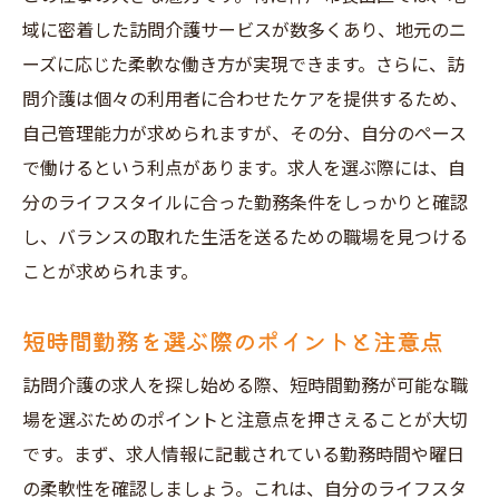
地域特有の介護ニーズを知ろう
域に密着した訪問介護サービスが数多くあり、地元のニ
地元密着型の企業文化を楽しむ
ーズに応じた柔軟な働き方が実現できます。さらに、訪
訪問介護での地域貢献の形
問介護は個々の利用者に合わせたケアを提供するため、
理想の職場環境を選ぶためのチェックポイ
自己管理能力が求められますが、その分、自分のペース
ント
で働けるという利点があります。求人を選ぶ際には、自
地元企業でのキャリアパスを考える
分のライフスタイルに合った勤務条件をしっかりと確認
地元コミュニティとの連携とその魅力
し、バランスの取れた生活を送るための職場を見つける
ことが求められます。
短時間勤務が可能な訪問介護求人のポイント
求人情報を見極めるためのキーポイント
短時間勤務を選ぶ際のポイントと注意点
柔軟なシフト制度の導入事例
訪問介護の求人を探し始める際、短時間勤務が可能な職
短時間勤務における給与体系の理解
場を選ぶためのポイントと注意点を押さえることが大切
職場見学で確認したいこと
です。まず、求人情報に記載されている勤務時間や曜日
求人情報における労働条件の比較
の柔軟性を確認しましょう。これは、自分のライフスタ