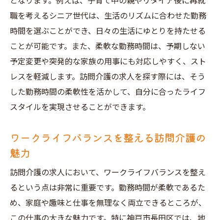
となります。例えば、子育て中の親やリタイア後に再就
未経験者でも安心して働ける環境を探す
職を考えるシニア世代は、生活のリズムに合わせた勤務
訪問介護求人探しで活用したい神戸市の便利ツ
時間を選ぶことができ、日々の生活にゆとりを持たせる
ール
ことが可能です。また、柔軟な勤務時間は、予期しない
福祉相談窓口の利用法とそのメリット
予定変更や突発的な家族の用事にも対応しやすく、スト
求人情報を収集するためのアプリとウェブ
レスを軽減します。訪問介護の求人を探す際には、そう
サイト
した勤務時間の柔軟性を活かして、自分に合ったライフ
神戸市のハローワークの活用術
スタイルを実現させることができます。
地域の介護施設訪問で得られる情報
ワークライフバランスを整える訪問介護の
訪問介護の研修プログラムをチェック
魅力
求人フェアでの情報収集とネットワーク作
訪問介護の求人において、ワークライフバランスを整え
り
るという点は非常に重要です。勤務時間が柔軟であるた
地域密着型の求人情報で理想の職場を見つけよ
め、家庭や趣味と仕事を無理なく両立できるところが、
う
この仕事の大きな魅力です。特に神戸市長田区では、地