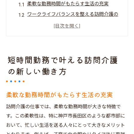
柔軟な勤務時間がもたらす生活の充実
ワークライフバランスを整える訪問介護の
魅力
短時間勤務を選ぶ際のポイントと注意点
訪問介護スタッフの一日を覗いてみよう
家族や趣味と両立するための工夫
短時間勤務で叶える訪問介護
短時間勤務が可能な求人の見つけ方
の新しい働き方
神戸市長田区で見つける訪問介護求人の秘密
地域密着型の求人情報の探し方
柔軟な勤務時間がもたらす生活の充実
求人サイトの効果的な活用術
訪問介護の仕事では、柔軟な勤務時間が大きな特徴で
地元企業ならではのメリットとは
す。この柔軟性は、特に神戸市長田区のような都市部に
訪問介護求人で求められるスキルと資格
おいて、忙しい生活を送る人々にとって大きなメリット
神戸市長田区の介護求人市場の動向