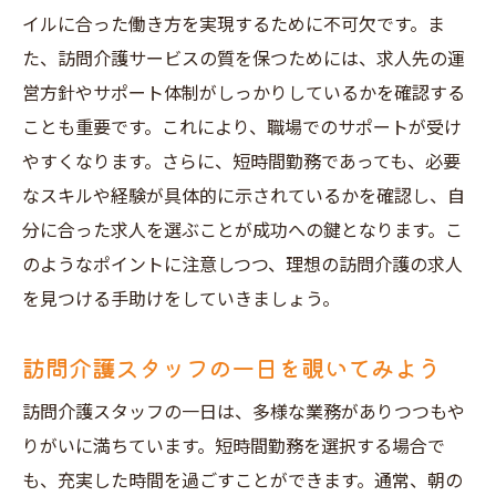
短時間勤務を希望する際の面接対応術
イルに合った働き方を実現するために不可欠です。ま
神戸市長田区で訪問介護を始めるための一歩
た、訪問介護サービスの質を保つためには、求人先の運
訪問介護の基本知識と心構え
営方針やサポート体制がしっかりしているかを確認する
地域内での研修施設の活用法
ことも重要です。これにより、職場でのサポートが受け
やすくなります。さらに、短時間勤務であっても、必要
訪問介護スタッフとしての初日の心構え
なスキルや経験が具体的に示されているかを確認し、自
神戸市の介護福祉支援制度を理解しよう
分に合った求人を選ぶことが成功への鍵となります。こ
訪問介護でのキャリアアップのステップ
のようなポイントに注意しつつ、理想の訪問介護の求人
地域でのネットワーク作りの重要性
を見つける手助けをしていきましょう。
福祉相談窓口を活用した求人情報収集のコツ
福祉相談窓口で得られる情報とサポート
訪問介護スタッフの一日を覗いてみよう
窓口相談での具体的な質問例
訪問介護スタッフの一日は、多様な業務がありつつもや
求人情報を得る際の心構えと事前準備
りがいに満ちています。短時間勤務を選択する場合で
実際に窓口を訪れる時のポイント
も、充実した時間を過ごすことができます。通常、朝の