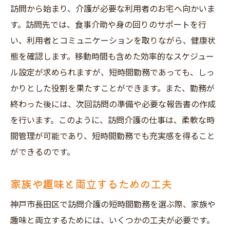
福祉相談窓口を利用するメリットとは
訪問から始まり、介護が必要な利用者のお宅へ向かいま
す。訪問先では、食事介助や身の回りのサポートを行
訪問介護求人の情報交換の場としての活用
い、利用者とコミュニケーションを取りながら、健康状
訪問介護求人選びで重要な地域特有のメリット
態を確認します。移動時間も含めた効率的なスケジュー
地域特有の介護サービスの特徴
ル設定が求められますが、短時間勤務であっても、しっ
神戸市ならではの福利厚生と支援制度
かりとした役割を果たすことができます。また、勤務が
地元で働くことの心理的安心感
終わった後には、次回訪問の準備や必要な報告書の作成
地域内でのスキルアップの機会
を行います。このように、訪問介護の仕事は、柔軟な時
訪問介護で地域に根付いた仕事をする意義
間管理が可能であり、短時間勤務でも充実感を得ること
ができるのです。
将来の地域貢献につながるキャリアパス
家族や趣味と両立するための工夫
神戸市長田区で訪問介護の短時間勤務を選ぶ際、家族や
趣味と両立するためには、いくつかの工夫が必要です。