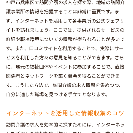
神戸市兵庫区で訪問介護の求人を探す際、地域の訪問介
地元の老人ホームやデイサービスを訪問
護事業所の情報を把握することは非常に重要です。ま
訪問介護に特化した求人アプリの活用
ず、インターネットを活用して各事業所の公式ウェブサ
イトを訪れましょう。ここでは、提供されるサービスの
求人情報の信頼性を見極めるポイント
詳細や職場環境についての情報が得られることが多いで
介護職のSNSコミュニティに参加する
す。また、口コミサイトを利用することで、実際にサー
訪問介護の求人応募時に知っておくべきポイン
ビスを利用した方々の意見を知ることができます。さら
トとは
に、地元の福祉団体やイベントに参加することで、直接
履歴書と職務経歴書の効果的な書き方
関係者とネットワークを築く機会を得ることができま
面接でのアピールポイントのまとめ方
す。こうした方法で、訪問介護の求人情報を集めつつ、
訪問介護職に求められるスキルと資格
自分に適した職場を見つける手立てとなります。
応募先企業の社風を理解する方法
インターネットを活用した情報収集のコツ
質問しやすい雰囲気作りの重要性
逆質問で自身の意欲を伝えるテクニック
訪問介護の求人を効率的に探すためには、インターネッ