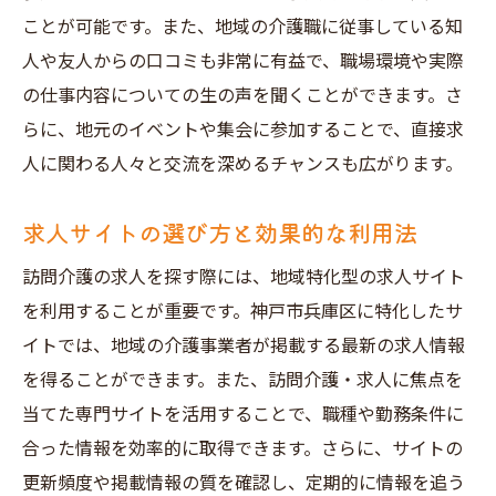
家庭との両立を考えた働き方
ことが可能です。また、地域の介護職に従事している知
ワークライフバランスの取り方
人や友人からの口コミも非常に有益で、職場環境や実際
訪問介護でのキャリアパスを考える
の仕事内容についての生の声を聞くことができます。さ
非常勤から始めるメリット
らに、地元のイベントや集会に参加することで、直接求
副業としての訪問介護の可能性
人に関わる人々と交流を深めるチャンスも広がります。
神戸市兵庫区で理想の訪問介護求人を見つける
求人サイトの選び方と効果的な利用法
秘訣
求人情報を効率的にチェックする方法
訪問介護の求人を探す際には、地域特化型の求人サイト
面接で自分の強みを最大限にアピール
を利用することが重要です。神戸市兵庫区に特化したサ
イトでは、地域の介護事業者が掲載する最新の求人情報
自分のビジョンに合った職場を選ぶ
を得ることができます。また、訪問介護・求人に焦点を
訪問介護業界のトレンドを知る
当てた専門サイトを活用することで、職種や勤務条件に
将来のキャリアプランを意識した求人選び
合った情報を効率的に取得できます。さらに、サイトの
訪問介護での自己成長を楽しむ
更新頻度や掲載情報の質を確認し、定期的に情報を追う