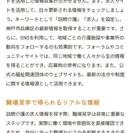
神戸市兵庫区で訪問介護に応募する際の心構え
トを活用した情報収集が欠かせません。まず、求人サイ
トを活用して、日々更新される情報をチェックしましょ
訪問介護の使命感とやりがいを理解する
う。キーワードとして「訪問介護」「求人」を設定し、
応募前に心身のコンディションを整える
神戸市兵庫区の最新情報を取得することが重要です。さ
面接への準備に必要な情報収集
らに、SNSを利用して、地域ごとの介護施設や事業所の
現場でのシミュレーショントレーニング
動向をフォローするのも効果的です。フォーラムやコミ
訪問介護の現状と未来を考える
ュニティサイトでは、同じ地域で働く人々から生の情報
先輩訪問介護職員から学べること
を得ることができ、応募時の参考になります。また、公
求人検索で失敗しないための訪問介護のポイン
式の福祉関連団体のウェブサイトも、最新の法令や制度
ト
に関する情報源として活用できます。
求人の給与や待遇をしっかり確認する
職場見学で得られるリアルな情報
勤務時間の柔軟性をチェック
職場の雰囲気を見極める方法
訪問介護の求人情報を探す際、職場見学は非常に重要な
ステップです。実際に働く環境や雰囲気を直接確認でき
福利厚生の充実度を比較検討する
るため、自分に合った職場かどうかを判断する大きな手