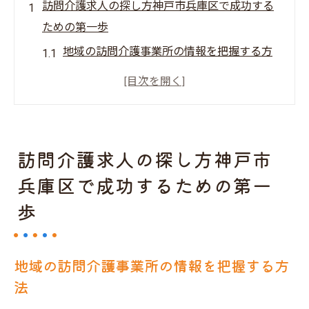
訪問介護求人の探し方神戸市兵庫区で成功する
ための第一歩
地域の訪問介護事業所の情報を把握する方
法
インターネットを活用した情報収集のコツ
職場見学で得られるリアルな情報
地元のネットワークを活用した求人情報の
訪問介護求人の探し方神戸市
入手法
兵庫区で成功するための第一
求人サイトの選び方と効果的な利用法
歩
訪問介護に関する最新の法令と制度を知る
神戸市兵庫区の訪問介護求人情報を効果的に収
集する方法
地域の訪問介護事業所の情報を把握する方
法
求人情報の更新頻度を確認する
地域の福祉イベントでの情報交換