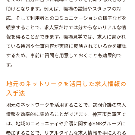
経験者の口コミを参考にする
助けとなります。例えば、職場の設備やスタッフの対
求人情報の掲載期間に注意する
応、そして利用者とのコミュニケーションの様子などを
地域密着型の訪問介護求人神戸市兵庫区で活躍
観察することで、求人票だけでは分からないリアルな情
する道
報を得ることができます。職場見学では、求人に書かれ
地域密着型の訪問介護のメリット
ている待遇や仕事内容が実際に反映されているかを確認
地域の高齢者ニーズを理解する方法
するため、事前に質問を用意しておくことも効果的で
地域の医療機関との連携の重要性
す。
地元住民との信頼関係の構築
地元のネットワークを活用した求人情報の
地域貢献を実現するための活動例
入手法
訪問介護を通じた地域活性化の可能性
地元のネットワークを活用することで、訪問介護の求人
訪問介護求人神戸市兵庫区での柔軟な働き方を
情報を効率的に集めることができます。神戸市兵庫区で
実現するために
は、地域のコミュニティや介護に関するSNSグループに
自分に合ったシフトを見つける方法
参加することで、リアルタイムな求人情報を手に入れる