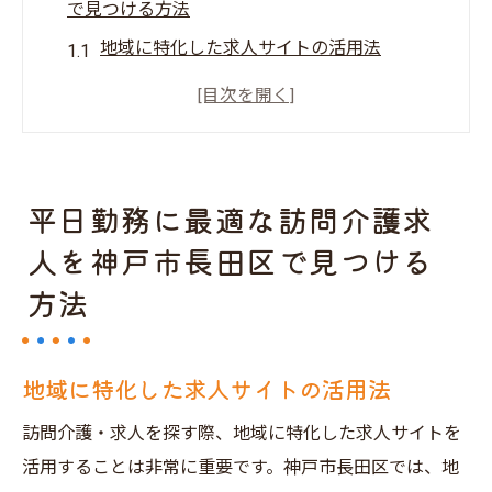
で見つける方法
地域に特化した求人サイトの活用法
効率的な求人検索のステップ
現地の福祉相談窓口の利用法
訪問介護求人の選び方のコツ
口コミやレビューを活用する
平日勤務に最適な訪問介護求
面接で確認すべきポイント
人を神戸市長田区で見つける
神戸市長田区の訪問介護求人平日勤務の魅力を
方法
探る
平日勤務のメリットとデメリット
地域に特化した求人サイトの活用法
職場環境が働きやすさに与える影響
地域の高齢者ケアの現状
訪問介護・求人を探す際、地域に特化した求人サイトを
柔軟な勤務時間の魅力
活用することは非常に重要です。神戸市長田区では、地