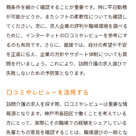
職場の口コミを集める
務条件を細かく確認することが重要です。特に平日勤務
現地での交通アクセスを確認
が可能かどうか、またシフトの柔軟性についても確認し
自分に合った職場を選ぶための基準
てください。次に、求人企業の評判や職場環境を調べる
ために、インターネットの口コミやレビューを参考にす
安心して働ける訪問介護求人神戸市長田区での
るのも有効です。さらに、面接では、自分の希望や不安
探し方
を正直に伝え、企業の方針やサポート体制についても質
信頼できる求人サイトの見分け方
問を行いましょう。これにより、訪問介護の求人選びで
求職者に優しい企業文化をチェック
失敗しないための予防策となります。
職場の安全対策を確認
働きやすい労働条件の探し方
口コミやレビューを活用する
職場でのサポート体制を重視
訪問介護の求人を探す際、口コミやレビューは重要な情
長く働くための職場選びのポイント
報源となります。神戸市長田区で働くことを考えている
方にとって、実際にその職場での経験をシェアしている
先輩たちの意見を確認することは、職場選びの一助とな