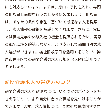
福祉相談窓口を活用した訪問介護求人の見つけ
にも対応しています。まずは、窓口に予約を入れ、専門
方
の相談員と面談を行うことから始めましょう。相談員
相談窓口での効果的な質問方法
は、あなたの条件や希望に基づいて最適な求人を提案
最新の求人情報を入手するメリット
し、求人情報の詳細を解説してくれます。さらに、窓口
窓口スタッフとの関係構築
では職場見学や体験入社の機会も提供されるため、実際
の職場環境を確認しながら、より安心して訪問介護の求
訪問介護業界の動向を知る
人選びができます。福祉相談窓口を活用することで、神
自分に合った求人を見つけるヒント
戸市長田区での訪問介護の求人市場を最大限に活用でき
相談から採用までの流れを理解
るでしょう。
複数の求人を比較して神戸市長田区で平日に働
こう
訪問介護求人の選び方のコツ
求人情報の比較ポイント
訪問介護の求人を選ぶ際には、いくつかのポイントを押
給与や福利厚生の違い
さえることで、より自分に合った職場を見つけることが
職場環境の現地調査方法
できます。まず、求人情報には、具体的な業務内容や勤