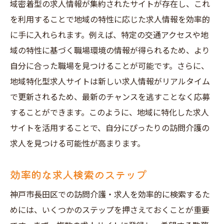
域密着型の求人情報が集約されたサイトが存在し、これ
職場でのキャリアパスを考える
を利用することで地域の特性に応じた求人情報を効率的
職場訪問で雰囲気を確認
に手に入れられます。例えば、特定の交通アクセスや地
地域特化型求人サイトで訪問介護の平日求人を
域の特性に基づく職場環境の情報が得られるため、より
見つける
自分に合った職場を見つけることが可能です。さらに、
おすすめの求人サイト一覧
地域特化型求人サイトは新しい求人情報がリアルタイム
フィルター機能を最大限に活用
で更新されるため、最新のチャンスを逃すことなく応募
求人情報の分析方法
することができます。このように、地域に特化した求人
地域特化型と全国型の違い
サイトを活用することで、自分にぴったりの訪問介護の
求人を見つける可能性が高まります。
登録しておくべきサイト
応募前に確認するべき点
効率的な求人検索のステップ
訪問介護未経験者に優しい神戸市長田区の平日
求人事情
神戸市長田区での訪問介護・求人を効率的に検索するた
めには、いくつかのステップを押さえておくことが重要
未経験歓迎の求人を見つけるコツ