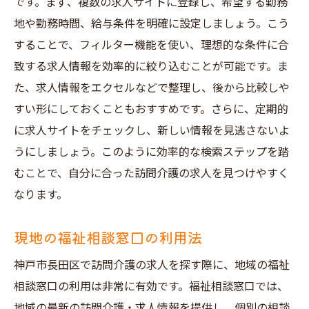
です。まず、複数の求人サイトに登録し、希望する勤務
初めての職場選びのポイント
地や勤務時間、給与条件を明確に設定しましょう。こう
研修制度の充実度をチェック
することで、フィルター機能を使い、理想的な条件に合
新人サポート体制を確認
致する求人情報を効率的に絞り込むことが可能です。ま
スキルアップに役立つ資格情報
た、求人情報をエクセルなどで整理し、後から比較しや
働きながら学べる環境の重要性
すい形にしておくこともおすすめです。さらに、定期的
神戸市長田区の訪問介護求人で理想の職場を見
に求人サイトをチェックし、新しい情報を見逃さないよ
つけるポイント
うにしましょう。このように効率的な検索ステップを踏
むことで、自分に合った訪問介護の求人を見つけやすく
自己分析を通じて希望を明確にする
なります。
職場の文化と自分の価値観の一致
求められるスキルと資格を理解する
現地の福祉相談窓口の利用法
将来のキャリアプランを立てる
神戸市長田区で訪問介護の求人を探す際に、地域の福祉
ワークライフバランスを重視する
相談窓口の利用は非常に有効です。福祉相談窓口では、
見学時に確認したい職場環境
地域の最新の訪問介護・求人情報を提供し、個別の相談