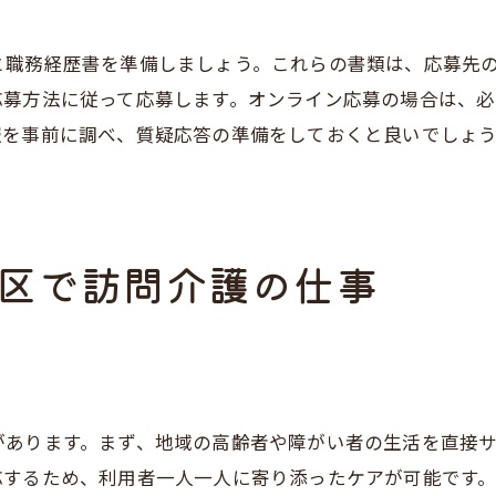
訪問介護求人の最新情報を入手
と職務経歴書を準備しましょう。これらの書類は、応募先
求人情報の見逃しを防ぐチェックリスト
応募方法に従って応募します。オンライン応募の場合は、
訪問介護求人情報の取得方法
報を事前に調べ、質疑応答の準備をしておくと良いでしょ
訪問介護求人情報を逃さない秘訣
訪問介護の魅力と求人情報を解説
訪問介護の魅力とは何か
区で訪問介護の仕事
訪問介護求人の選び方ガイド
訪問介護のやりがいや魅力を紹介
求人情報を活用した訪問介護の探し方
訪問介護の魅力を知るためのポイント
求人情報から見る訪問介護の魅力
があります。まず、地域の高齢者や障がい者の生活を直接
神戸市須磨区で訪問介護のパート募集
応するため、利用者一人一人に寄り添ったケアが可能です