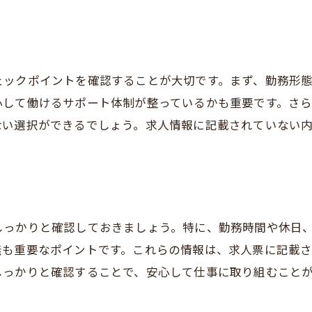
安心して働ける訪問介護の魅力
訪問介護でのサポート体制の重要性
訪問介護で安心して働くためのポイント
ェックポイントを確認することが大切です。まず、勤務形
須磨区で理想の訪問介護職場を見つける
心して働けるサポート体制が整っているかも重要です。さ
理想の訪問介護職場の条件とは
ない選択ができるでしょう。求人情報に記載されていない
職場選びで失敗しないためのポイント
訪問介護職場の雰囲気や環境を確認
理想の職場を見つける具体的ステップ
訪問介護での職場環境の重要性
しっかりと確認しておきましょう。特に、勤務時間や休日
理想の訪問介護職場を探す方法
無も重要なポイントです。これらの情報は、求人票に記載
神戸市で訪問介護求人を見逃さないために
しっかりと確認することで、安心して仕事に取り組むこと
訪問介護求人の見逃しを防ぐ方法
求人情報を効率的にチェックするコツ