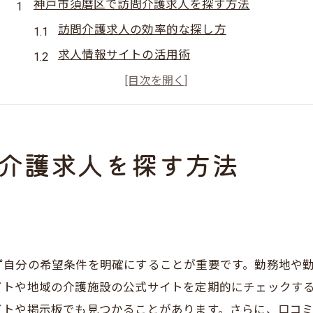
神戸市須磨区で訪問介護求人を探す方法
訪問介護求人の効率的な探し方
求人情報サイトの活用術
地域密着型の求人情報を見逃さない
訪問介護求人のチェックポイント
応募前に確認したい求人情報の詳細
介護求人を探す方法
訪問介護求人への応募手順を解説
未経験者歓迎！須磨区で訪問介護の仕事
未経験から始める訪問介護の魅力
初心者向けの訪問介護トレーニング
未経験者でも安心のサポート体制
ず自分の希望条件を明確にすることが重要です。勤務地や
訪問介護でキャリアを築く方法
イトや地域の介護施設の公式サイトを定期的にチェックす
未経験者が知っておくべきポイント
イトや掲示板でも見つかることがあります。さらに、口コ