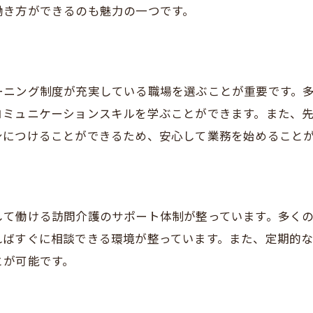
訪問介護のパート求人情報
働き方ができるのも魅力の一つです。
パートで働く訪問介護の魅力
須磨区でのパート求人の探し方
訪問介護パート求人の選び方
ーニング制度が充実している職場を選ぶことが重要です。
パート求人での訪問介護の魅力
ミュニケーションスキルを学ぶことができます。また、先
訪問介護のパート求人を見極める方法
身につけることができるため、安心して業務を始めること
して働ける訪問介護のサポート体制が整っています。多く
ればすぐに相談できる環境が整っています。また、定期的な
とが可能です。