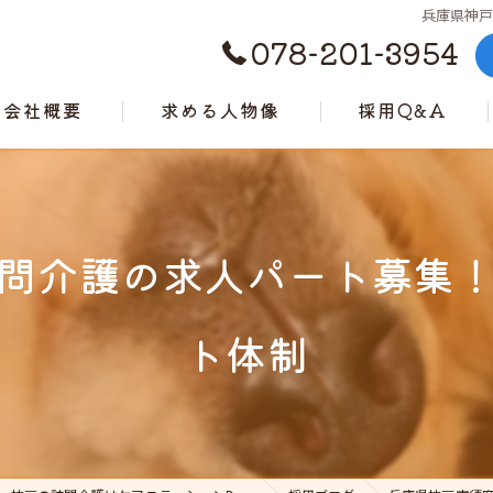
兵庫県神
078-201-3954
会社概要
求める人物像
採用Q&A
代表挨拶
ビジョン
問介護の求人パート募集
事業案内
ト体制