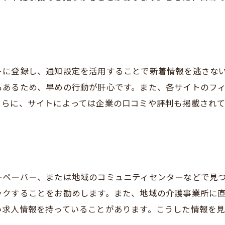
訪問介護で未経験者が活躍できる理由
訪問介護の求人が豊富な神戸市須磨区
訪問介護求人が多いエリアの特徴
須磨区の訪問介護求人の魅力
トに登録し、通知設定を活用することで新着情報を逃さな
求人件数が多い須磨区の理由
もあるため、早めの行動が肝心です。また、各サイトのフ
さらに、サイトによっては企業の口コミや評判も掲載され
訪問介護職の需要が高まる理由
訪問介護求人の選び方ガイド
訪問介護求人の豊富さを活かすコツ
安心のサポート体制で訪問介護を始める
訪問介護の安心サポート内容
ーペーパー、または地域のコミュニティセンターなどで見
ックすることをお勧めします。また、地域の介護事業所に
サポート体制が充実した職場の選び方
い求人情報を持っていることがあります。こうした情報を
訪問介護での安心できる働き方