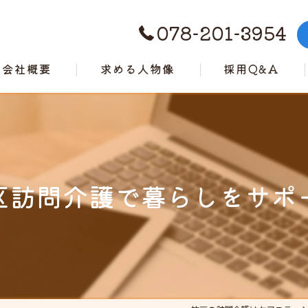
078-201-3954
会社概要
求める人物像
採用Q&A
代表挨拶
ビジョン
事業案内
区訪問介護で暮らしをサポ