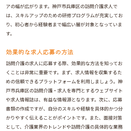
アップ
アの幅が広がります。神戸市兵庫区の訪問介護求人で
訪問介護でのキャリアパスを考える
は、スキルアップのための研修プログラムが充実してお
専門資格の取得方法
り、初心者から経験者まで幅広い層が対象となっていま
す。
スキルアップ研修の活用
他職種との連携方法
効果的な求人応募の方法
キャリアカウンセリングの活用
訪問介護の求人に応募する際、効果的な方法を知ってお
長期的な目標設定の仕方
くことは非常に重要です。まず、求人情報を収集するた
神戸市兵庫区で訪問介護求人に応募するメリッ
めの信頼できるプラットフォームを利用しましょう。神
ト
戸市兵庫区の訪問介護・求人を専門とするウェブサイト
地域密着型の働き方
や求人情報誌は、有益な情報源となります。次に、応募
地元でのネットワークの広がり
書類の作成ですが、自分のスキルや経験を具体的かつ分
神戸市兵庫区独自の福利厚生制度
かりやすく伝えることがポイントです。また、面接対策
柔軟な勤務体系の魅力
として、介護業界のトレンドや訪問介護の具体的な業務