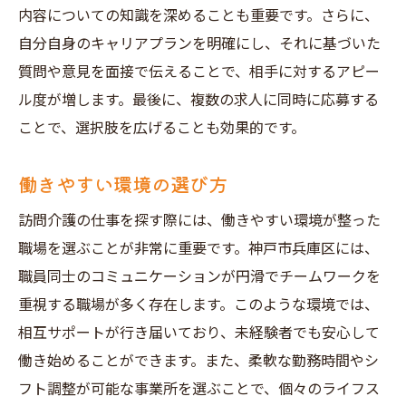
訪問介護のやりがいと魅力
内容についての知識を深めることも重要です。さらに、
自分自身のキャリアプランを明確にし、それに基づいた
キャリアアップのチャンス
質問や意見を面接で伝えることで、相手に対するアピー
訪問介護の仕事神戸市兵庫区での求人情報まと
ル度が増します。最後に、複数の求人に同時に応募する
め
ことで、選択肢を広げることも効果的です。
最新の訪問介護求人情報
求人情報の確認ポイント
働きやすい環境の選び方
応募書類の作成方法
訪問介護の仕事を探す際には、働きやすい環境が整った
面接対策と準備
職場を選ぶことが非常に重要です。神戸市兵庫区には、
実際の業務内容の紹介
職員同士のコミュニケーションが円滑でチームワークを
訪問介護の将来性
重視する職場が多く存在します。このような環境では、
相互サポートが行き届いており、未経験者でも安心して
働き始めることができます。また、柔軟な勤務時間やシ
フト調整が可能な事業所を選ぶことで、個々のライフス