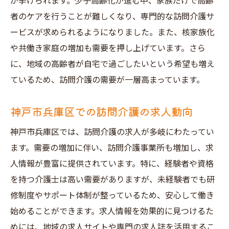
が挙げられます。少子高齢化が進む中、家族だけで高齢
求人情報のチェックリスト
者のケアを行うことが難しくなり、専門的な訪問介護サ
応募前に確認すべきこと
ービスが求められるようになりました。また、核家族化
神戸市兵庫区で安心して働ける訪問介護の求人
や共働き家庭の増加も需要を押し上げています。さら
とは
に、地域の高齢者が自宅で過ごしたいという希望も増え
充実した研修制度の有無
ているため、訪問介護の需要が一層高まっています。
労働環境の確認方法
神戸市兵庫区での訪問介護の求人動向
サポート体制の充実度
福利厚生のチェックポイント
神戸市兵庫区では、訪問介護の求人が多岐にわたってい
同僚とのコミュニケーションの取り方
ます。需要の増加に伴い、訪問介護事業所も増加し、求
人情報が豊富に提供されています。特に、経験者や資格
長期的なキャリアプランの立て方
を持つ介護士は高い需要がありますが、未経験者でも研
訪問介護の求人探し神戸市兵庫区でのポイント
修制度やサポート体制が整っているため、安心して働き
地域の訪問介護事業所の情報収集法
始めることができます。求人情報を効果的に見つけるた
求人票の読み解き方
めには、地域の求人サイトや専門の求人誌を活用するこ