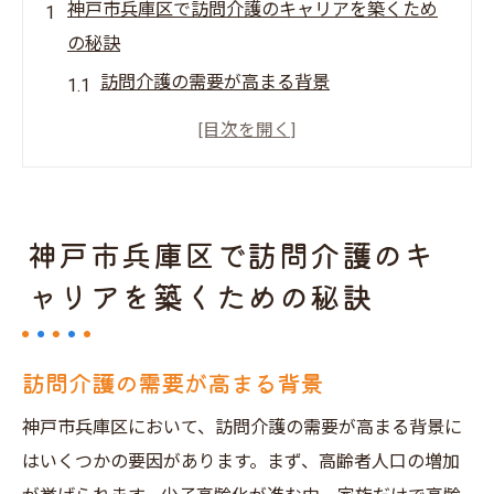
神戸市兵庫区で訪問介護のキャリアを築くため
の秘訣
訪問介護の需要が高まる背景
神戸市兵庫区での訪問介護の求人動向
キャリアアップのためのスキルセット
効果的な求人応募の方法
働きやすい環境の選び方
神戸市兵庫区で訪問介護のキ
地域密着型の介護サービスのメリット
ャリアを築くための秘訣
訪問介護の求人情報を探すコツ神戸市兵庫区編
求人ポータルサイトの活用法
訪問介護の需要が高まる背景
信頼できる求人情報の見極め方
神戸市兵庫区において、訪問介護の需要が高まる背景に
地元の介護事業所の特徴
はいくつかの要因があります。まず、高齢者人口の増加
インタビューで聞くべきポイント