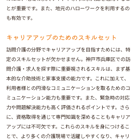
応募までのステップ
とが重要です。また、地元のハローワークを利用するの
面接の準備と対策
も有効です。
採用後のフォローアップ
キャリアアップのためのスキルセット
実際の業務内容の確認方法
神戸市兵庫区で訪問介護の最適な求人を見つけ
訪問介護の分野でキャリアアップを目指すためには、特
る方法
定のスキルセットが欠かせません。神戸市兵庫区での訪
自分に合った求人の見つけ方
問介護・求人を探す際に重要視されるスキルは、まず基
本的な介助技術と家事支援の能力です。これに加えて、
訪問介護の求人の比較ポイント
利用者様との円滑なコミュニケーションを取るためのコ
口コミや評判の活用方法
ミュニケーション能力も重要です。また、緊急時の対応
求人情報の更新頻度をチェック
力や問題解決能力も高く評価されるポイントです。さら
自分の希望条件を明確にする
に、資格取得を通じて専門知識を深めることもキャリア
応募先の訪問介護事業所の評価
アップには不可欠です。これらのスキルを身につけるこ
訪問介護の求人情報神戸市兵庫区でのキャリア
とで、より多くの介護現場で活躍しやすくなり、キャリ