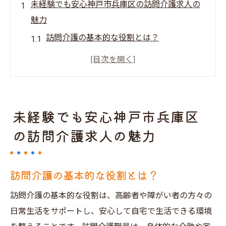
未経験でも安心神戸市兵庫区の訪問介護求人の
魅力
訪問介護の基本的な役割とは？
未経験者でも安心して働けるサポート体制
神戸市兵庫区の訪問介護求人の特徴
訪問介護の仕事がもたらすやりがい
資格取得とキャリアアップのチャンス
未経験でも安心神戸市兵庫区
働きながら学べる研修制度
の訪問介護求人の魅力
神戸市兵庫区での訪問介護求人未経験者向けの
ヒント
訪問介護の基本的な役割とは？
まずは応募資格を確認しよう
履歴書と面接のポイント
訪問介護の基本的な役割は、高齢者や障がい者の方々の
日常生活をサポートし、安心して自宅で生活できる環境
実際の仕事内容と一日の流れ