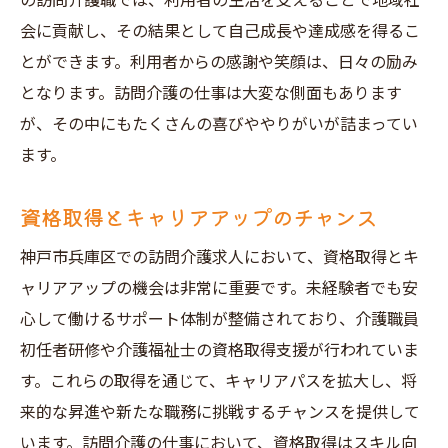
の訪問介護職では、利用者の生活を支えることで地域社
長期的なキャリアプランを考える
会に貢献し、その結果として自己成長や達成感を得るこ
オンラインと福祉相談窓口を使った神戸市兵庫
とができます。利用者からの感謝や笑顔は、日々の励み
区の訪問介護求人の探し方
となります。訪問介護の仕事は大変な側面もあります
オンライン求人サイトの登録方法
が、その中にもたくさんの喜びややりがいが詰まってい
希望条件の設定と検索のコツ
ます。
福祉相談窓口で得られる情報の種類
資格取得とキャリアアップのチャンス
相談窓口を利用する際の準備
オンライン面接のポイント
神戸市兵庫区での訪問介護求人において、資格取得とキ
求人サイトと相談窓口の併用方法
ャリアアップの機会は非常に重要です。未経験者でも安
心して働けるサポート体制が整備されており、介護職員
未経験者でも大丈夫神戸市兵庫区の訪問介護求
初任者研修や介護福祉士の資格取得支援が行われていま
人案内
す。これらの取得を通じて、キャリアパスを拡大し、将
初心者向けの訪問介護求人とは
来的な昇進や新たな職務に挑戦するチャンスを提供して
未経験者歓迎の求人特集
います。訪問介護の仕事において、資格取得はスキル向