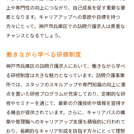
研修制度の充実した企業を選ぶ
上や専門性の向上につながり、自己成長を促す重要な要
初めての訪問介護で不安を解消する方法
素となります。キャリアアップへの意欲や目標を持つ
訪問介護の現場で役立つ知識と技術
方々にとって、神戸市兵庫区での訪問介護求人は貴重な
サポート体制の充実した職場
チャンスとなるでしょう。
神戸市兵庫区で訪問介護求人を見つける未経験
働きながら学べる研修制度
者向けガイド
ステップバイステップの求人探しガイド
神戸市兵庫区の訪問介護求人において、働きながら学べ
神戸市兵庫区の介護施設紹介
る研修制度は大きな魅力となっています。訪問介護事業
所では、スタッフのスキルアップや専門知識の向上に重
求人応募のタイミングとコツ
点を置いた研修プログラムが充実しており、定期的な研
待機期間中にできる準備
修やセミナーを通じて、最新の介護技術や情報を習得す
採用後の初期対応と研修
る機会が提供されています。さらに、キャリアパスの構
長期的なキャリアパスを描く
築や管理職へのキャリアアップ支援も積極的に行われて
おり、長期的なキャリア形成を目指す方々にとって理想