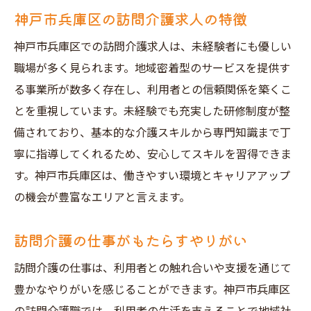
経験不要の求人を見極める方法
神戸市兵庫区の訪問介護求人の特徴
応募前に確認すべき事項
神戸市兵庫区での訪問介護求人は、未経験者にも優しい
応募する前に職場見学をする利点
職場が多く見られます。地域密着型のサービスを提供す
短期バイトで仕事環境を試してみる
る事業所が数多く存在し、利用者との信頼関係を築くこ
プラスになる自己PRの作り方
とを重視しています。未経験でも充実した研修制度が整
面接での効果的なアプローチ
備されており、基本的な介護スキルから専門知識まで丁
神戸市兵庫区の訪問介護求人未経験者が成功す
寧に指導してくれるため、安心してスキルを習得できま
るためのステップ
す。神戸市兵庫区は、働きやすい環境とキャリアアップ
応募から採用までの流れ
の機会が豊富なエリアと言えます。
採用後の初期研修とサポート
訪問介護の仕事がもたらすやりがい
先輩職員とのコミュニケーション
訪問介護の仕事は、利用者との触れ合いや支援を通じて
定期的なフィードバックと成長の機会
豊かなやりがいを感じることができます。神戸市兵庫区
仕事とプライベートのバランスを取る