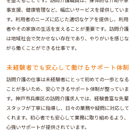
を整えることです。訪問介護職員は、身体的な介助や家
未経験者向けのおすすめ求人サイト
事支援、健康管理など、幅広いサービスを提供していま
地域の福祉相談窓口を活用する方法
す。利用者のニーズに応じた適切なケアを提供し、利用
訪問介護に必要な心構え
者やその家族の生活を支えることが重要です。訪問介護
訪問介護求人を探す方法神戸市兵庫区の未経験
は地域社会で欠かせない存在であり、やりがいを感じな
者必見
がら働くことができる仕事です。
オンライン求人サイトの使い方
未経験者でも安心して働けるサポート体制
地域の掲示板やチラシをチェック
ハローワークのサポートを受ける
訪問介護の仕事は未経験者にとって初めての一歩となる
介護事業者連絡協議会の活用
ことが多いため、安心できるサポート体制が整っていま
友人や知人からの口コミ情報
す。神戸市兵庫区の訪問介護求人では、経験豊富な先輩
スタッフが丁寧に指導し、日々の業務や疑問に対応して
効果的な求人情報のフィルタリング
くれます。初心者でも安心して業務に取り組めるよう、
未経験者が神戸市兵庫区で訪問介護求人を見つ
心強いサポートが提供されています。
けるためのコツ