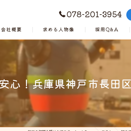
078-201-3954
会社概要
求める人物像
採用Q&A
代表挨拶
ビジョン
事業案内
安心！兵庫県神戸市長田