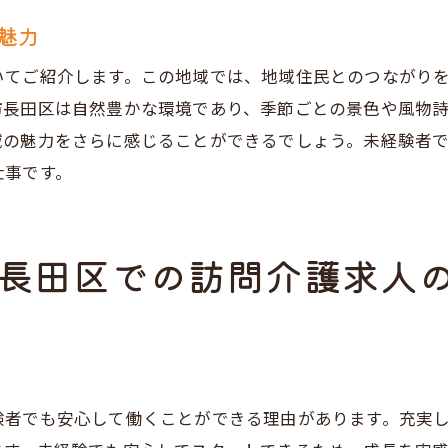
魅力
良い求人を見分けるためのチェックポイント
兵庫県神戸市長田区の訪問介護求人の人気事業所
いてご紹介します。この地域では、地域住民とのつながり
求人選びで失敗しないためのアドバイス
市長田区は自然豊かな環境であり、季節ごとの景色や風物
訪問介護求人の応募から採用までの流れ
域の魅力をさらに感じることができるでしょう。未経験者
仕事です。
戸市長田区の訪問介護求人初心者におすすめの事業所とは
初心者に優しい事業所の特徴
神戸市長田区のおすすめ訪問介護事業所
長田区での訪問介護求人
未経験者を積極的に採用している事業所
初心者向けの研修制度が充実した事業所
地域密着型で働きやすい事業所の選び方
おすすめの訪問介護求人を見つける方法
験者でも安心して働くことができる理由があります。充実
心の訪問介護デビュー神戸市長田区での求人情報を徹底解