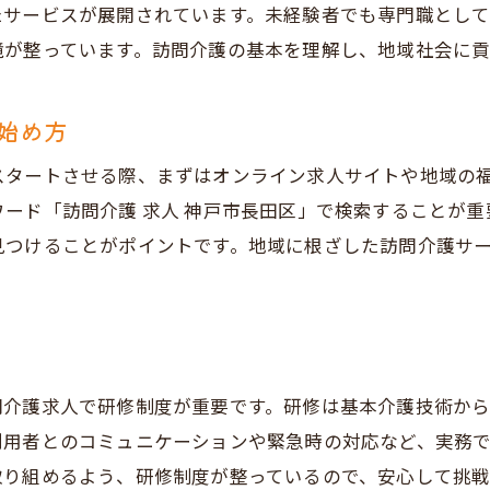
たサービスが展開されています。未経験者でも専門職とし
訪問介護を通じて地域社会に貢献する方法
境が整っています。訪問介護の基本を理解し、地域社会に
域密着型兵庫県神戸市長田区で安心して始める訪問介護
地域密着型訪問介護の特徴とは
始め方
神戸市長田区での訪問介護事業所の紹介
スタートさせる際、まずはオンライン求人サイトや地域の
地域に根ざした訪問介護のメリット
ード「訪問介護 求人 神戸市長田区」で検索することが
訪問介護で地域社会とのつながりを深める
見つけることがポイントです。地域に根ざした訪問介護サ
地域密着型事業所での研修・サポート体制
神戸市長田区での訪問介護求人の探し方
めての訪問介護求人神戸市長田区での充実したサポート体
訪問介護未経験者へのサポート内容
問介護求人で研修制度が重要です。研修は基本介護技術か
神戸市長田区の事業所が提供する研修
利用者とのコミュニケーションや緊急時の対応など、実務
初心者向けのメンタルサポート
取り組めるよう、研修制度が整っているので、安心して挑