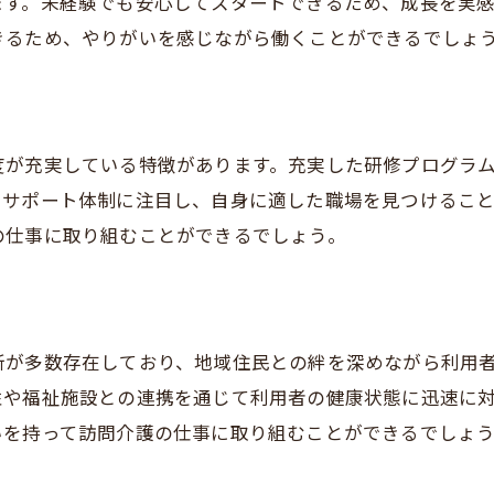
ます。未経験でも安心してスタートできるため、成長を実
訪問介護デビューまでのステップ
きるため、やりがいを感じながら働くことができるでしょ
神戸市長田区での求人情報の探し方
未経験者が安心して働ける事業所の選び方
訪問介護の求人情報を比較するポイント
度が充実している特徴があります。充実した研修プログラ
神戸市長田区での訪問介護の魅力を再確認
やサポート体制に注目し、自身に適した職場を見つけるこ
訪問介護求人の応募前に知っておきたいこと
の仕事に取り組むことができるでしょう。
所が多数存在しており、地域住民との絆を深めながら利用
性や福祉施設との連携を通じて利用者の健康状態に迅速に
いを持って訪問介護の仕事に取り組むことができるでしょ