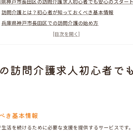
庫県神戸市長田区の訪問介護求人初心者でも安心のスター
訪問介護とは？初心者が知っておくべき基本情報
兵庫県神戸市長田区での訪問介護の始め方
未経験者に向けた研修制度の重要性
初心者が知っておくべき訪問介護の業務内容
訪問介護の求人情報を探す際のポイント
の訪問介護求人初心者で
兵庫県神戸市長田区での訪問介護の魅力
経験者歓迎神戸市長田区での訪問介護求人の魅力とは
未経験者でも安心して働ける理由
研修制度が充実した事業所の特徴
地域密着型の訪問介護事業所の魅力
べき基本情報
訪問介護の仕事で得られるスキルと経験
で生活を続けるために必要な支援を提供するサービスです
神戸市長田区での訪問介護求人が人気の理由