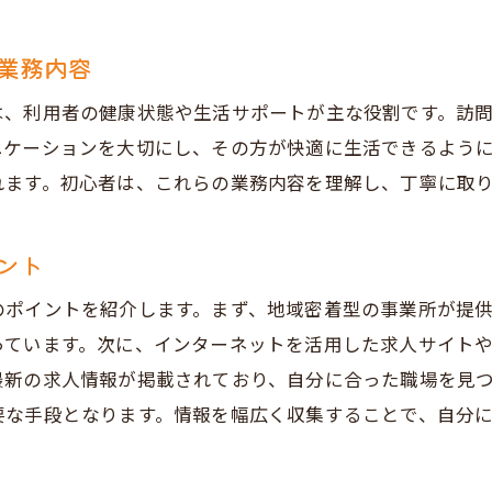
訪問介護の実務研修の流れ
充実したサポート体制がある事業所の見つけ方
業務内容
神戸市長田区の訪問介護求人に応募する際の注意点
は、利用者の健康状態や生活サポートが主な役割です。訪
心者必見兵庫県神戸市長田区の訪問介護求人情報まとめ
ニケーションを大切にし、その方が快適に生活できるよう
初心者向け訪問介護求人の特徴
れます。初心者は、これらの業務内容を理解し、丁寧に取
神戸市長田区の訪問介護求人の探し方
おすすめの求人サイトとその使い方
ント
未経験者が応募しやすい事業所の条件
のポイントを紹介します。まず、地域密着型の事業所が提
神戸市長田区の訪問介護求人のメリット・デメリット
っています。次に、インターネットを活用した求人サイト
求人情報の詳細を確認するポイント
最新の求人情報が掲載されており、自分に合った職場を見
人選びのポイント神戸市長田区の訪問介護で未経験でも安
要な手段となります。情報を幅広く収集することで、自分
未経験者でも安心して働ける求人の見つけ方
訪問介護業界の求人傾向とトレンド