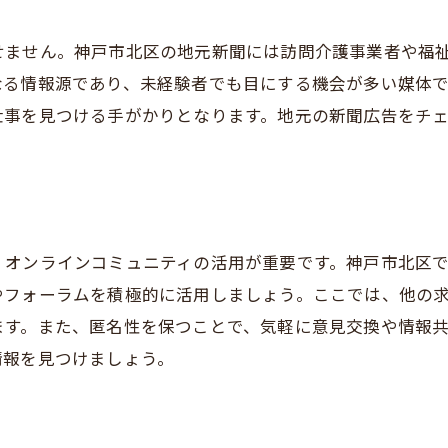
キャリアパスの確認方法
未経験者向けのサポート制度
せません。神戸市北区の地元新聞には訪問介護事業者や福
長期的なキャリアプランの立て方
なる情報源であり、未経験者でも目にする機会が多い媒体
仕事を見つける手がかりとなります。地元の新聞広告をチ
神戸市北区で未経験歓迎の訪問介護求人を見つける秘訣
求人情報の更新頻度をチェック
応募書類の準備と提出方法
面接対策と練習方法
求人情報を定期的に確認する
、オンラインコミュニティの活用が重要です。神戸市北区
やフォーラムを積極的に活用しましょう。ここでは、他の
効果的な質問の仕方
ます。また、匿名性を保つことで、気軽に意見交換や情報
フォローアップの重要性
情報を見つけましょう。
訪問介護の求人を神戸市北区で探す際の重要なポイント
自分の希望条件を明確にする
求人票の読み方とチェックポイント