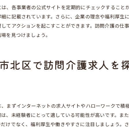
には、各事業者の公式サイトを定期的にチェックすること
募集要項と実際の仕事内容の違い
詳細に記載されています。さらに、企業の理念や福利厚生
勤務時間とシフト体系の確認
対してアクションを起こすことができます。訪問介護の仕
福利厚生と待遇面のチェック
職場を見つけましょう。
求人応募後のフォローアップ
未経験者が神戸市北区で訪問介護求人を見つけるためのス
市北区で訪問介護求人を
初めての求人サイト登録方法
応募書類の書き方と提出方法
面接準備と対策
職場見学の重要性
研修や教育制度のチェック
は、まずインターネットの求人サイトやハローワークで積
採用後のフォローアップ体制
報は、未経験者にとって適している可能性が高いです。ま
神戸市北区での訪問介護求人を探すための具体的な方法
件だけでなく、福利厚生や働きやすさに注目しましょう。