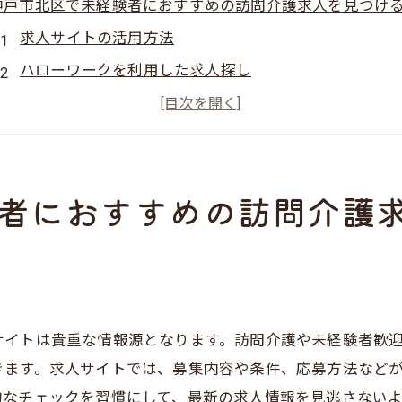
神戸市北区で未経験者におすすめの訪問介護求人を見つけ
求人サイトの活用方法
ハローワークを利用した求人探し
地域の福祉施設への直接問い合わせ
地元の新聞広告をチェック
オンラインコミュニティの利用
者におすすめの訪問介護
訪問介護事業者の公式サイトを確認
未経験者必見！神戸市北区で訪問介護求人を探すポイント
未経験歓迎の求人を見つけるコツ
勤務条件の確認ポイント
待遇面の比較方法
サイトは貴重な情報源となります。訪問介護や未経験者歓
職場環境をリサーチする方法
きます。求人サイトでは、募集内容や条件、応募方法など
訪問介護の具体的な仕事内容
的なチェックを習慣にして、最新の求人情報を見逃さない