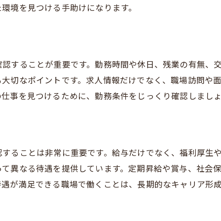
求人検索の基本的な流れ
た環境を見つける手助けになります。
効率的な検索キーワードの選び方
応募前に確認すべきポイント
訪問介護業界のトレンドを知る
確認することが重要です。勤務時間や休日、残業の有無、
口コミや評判を調べる方法
も大切なポイントです。求人情報だけでなく、職場訪問や
採用担当者とのコミュニケーション方法
の仕事を見つけるために、勤務条件をじっくり確認しまし
認することは非常に重要です。給与だけでなく、福利厚生
って異なる待遇を提供しています。定期昇給や賞与、社会
待遇が満足できる職場で働くことは、長期的なキャリア形成