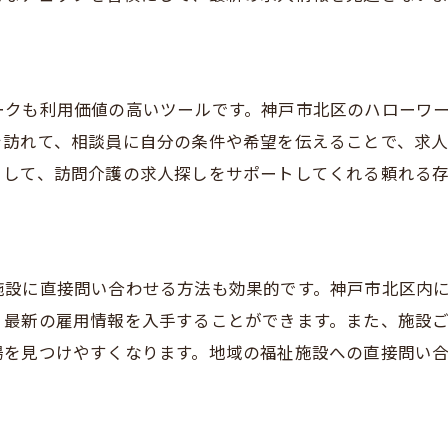
面接時に聞いておきたい質問
神戸市北区での訪問介護求人情報を効率的に集めるコツ
複数の求人サイトを活用する
ークも利用価値の高いツールです。神戸市北区のハローワ
SNSを利用した情報収集
を訪れて、相談員に自分の条件や希望を伝えることで、求
介護専門の求人フェアに参加する
として、訪問介護の求人探しをサポートしてくれる頼れる存
地域の介護協会の利用
メールマガジンやニュースレターの活用
友人や知人からの紹介を受ける
施設に直接問い合わせる方法も効果的です。神戸市北区内
訪問介護のキャリアを神戸市北区でスタートするための求
、最新の雇用情報を入手することができます。また、施設
訪問介護の資格取得方法
場を見つけやすくなります。地域の福祉施設への直接問い
研修プログラムの有無
職場体験やインターンシップ