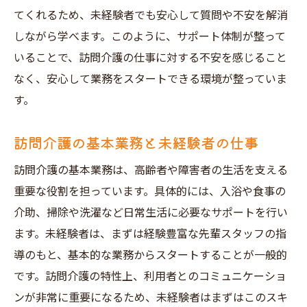
未経験からプロへ神戸市長田区の訪問介護求人
てくれるため、未経験者でも安心して質問や不安を解消
でキャリアスタート
しながら学べます。このように、サポート体制が整って
未経験からプロフェッショナルへの道
いることで、訪問介護の仕事に対する不安を感じること
キャリアステップと成長の秘訣
なく、安心して業務をスタートできる環境が整っていま
す。
訪問介護でのスキル取得方法
神戸市長田区での長期的なキャリアプラン
訪問介護の基本業務と未経験者の仕事
未経験者の成功事例紹介
訪問介護の基本業務は、高齢者や障害者の生活を支える
プロとしての第一歩を踏み出す
重要な役割を担っています。具体的には、入浴や食事の
地域と共に成長神戸市長田区未経験者歓迎の訪
介助、掃除や洗濯など日常生活に必要なサポートを行い
問介護求人
ます。未経験者は、まずは経験豊富な先輩スタッフの指
地域と共に成長する訪問介護の魅力
導のもと、基本的な業務からスタートすることが一般的
神戸市長田区での地域活動と介護
です。訪問介護の特性上、利用者とのコミュニケーショ
未経験者が地域で輝くために
ンが非常に重要になるため、未経験者はまずはこのスキ