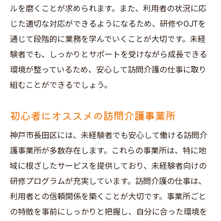
地域密着型訪問介護の成功事例
ルを磨くことが求められます。また、利用者の状況に応
地域社会に貢献する訪問介護求人
じた適切な対応ができるようになるため、研修やOJTを
通じて段階的に業務を学んでいくことが大切です。未経
神戸市長田区での地域連携の重要性
験者でも、しっかりとサポートを受けながら成長できる
安心と成長神戸市長田区で始める未経験者向け
環境が整っているため、安心して訪問介護の仕事に取り
訪問介護求人
組むことができるでしょう。
安心して働ける訪問介護求人の探し方
未経験者に適した職場環境の特徴
初心者にオススメの訪問介護事業所
神戸市長田区での訪問介護の現状
神戸市長田区には、未経験者でも安心して働ける訪問介
成長を支えるサポート体制と研修
護事業所が多数存在します。これらの事業所は、特に地
未経験者が安心して働ける理由
域に根ざしたサービスを提供しており、未経験者向けの
訪問介護求人での長期的な成長プラン
研修プログラムが充実しています。訪問介護の仕事は、
利用者との信頼関係を築くことが大切です。事業所ごと
の特徴を事前にしっかりと把握し、自分に合った環境を