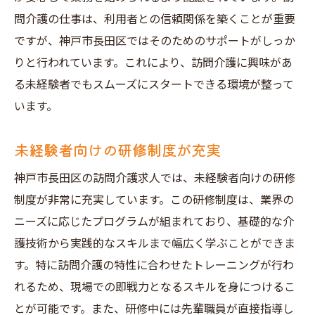
研修を通じてスキルアップする方法
問介護の仕事は、利用者との信頼関係を築くことが重要
先輩スタッフからのサポート体制
ですが、神戸市長田区ではそのためのサポートがしっか
研修後のキャリアパスと成長
りと行われています。これにより、訪問介護に興味があ
未経験者向けの研修参加方法
る未経験者でもスムーズにスタートできる環境が整って
研修後のフォローアップ制度
います。
初めてでも安心神戸市長田区での訪問介護求人
未経験者向けの研修制度が充実
の探し方
訪問介護求人の探し方ガイド
神戸市長田区の訪問介護求人では、未経験者向けの研修
制度が非常に充実しています。この研修制度は、業界の
未経験者に適した求人の見分け方
ニーズに応じたプログラムが組まれており、基礎的な介
求人情報のチェックポイント
護技術から実践的なスキルまで幅広く学ぶことができま
応募前に確認するべき事項
す。特に訪問介護の特性に合わせたトレーニングが行わ
面接対策と準備ポイント
れるため、現場での即戦力となるスキルを身につけるこ
実際の求人応募の流れ
とが可能です。また、研修中には先輩職員が直接指導し