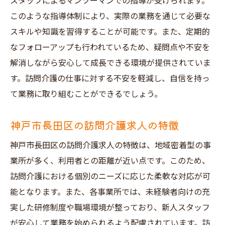
スタッフによるマンツーマンでの指導が受けられます。
神戸市長田区の介護ネットワーク
このような指導体制により、実際の業務を通じて必要な
地域に根付いた訪問介護求人の探し方
スキルや知識を習得することが可能です。また、定期的
未経験でも大丈夫神戸市長田区の訪問介護求人
なフォローアップも行われているため、疑問点や不安を
の魅力
解消しながら安心して成長できる環境が提供されていま
未経験者に人気の訪問介護求人
す。訪問介護の仕事に対する不安を軽減し、自信を持っ
介護の仕事で得られるやりがい
て業務に取り組むことができるでしょう。
神戸市長田区での安定した職場環境
神戸市長田区の訪問介護求人の特徴
訪問介護の魅力とキャリアアップ
実際の業務内容と待遇
神戸市長田区の訪問介護求人の特徴は、地域密着型の事
業所が多く、利用者との距離が近い点です。このため、
未経験者向けの求人条件とは
訪問介護における個別のニーズに応じた柔軟な対応が可
研修制度が充実未経験歓迎の神戸市長田区訪問
能となります。また、各事業所では、未経験者向けの充
介護求人
実した研修制度や職場環境が整っており、新人スタッフ
充実した研修プログラムの内容
が安心して業務を始められるよう配慮されています。訪