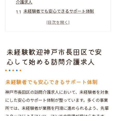
介護求人
未経験者でも安心できるサポート体制
神戸市長田区の訪問介護求人の特徴
未経験者向けの研修制度が充実
訪問介護の基本業務と未経験者の仕事
初心者にオススメの訪問介護事業所
未経験歓迎神戸市長田区で安
応募時の注意点とポイント
心して始める訪問介護求人
地域密着型だから安心未経験者向け神戸市長田
区の訪問介護求人
未経験者でも安心できるサポート体制
地域密着型事業所のメリット
神戸市長田区での地域交流と介護
神戸市長田区の訪問介護求人において、未経験者を対象
にした安心のサポート体制が整っています。多くの事業
未経験者が地域で活躍する方法
所では、未経験者が業務を円滑に進められるよう、先輩
地域密着型事業所の支援制度