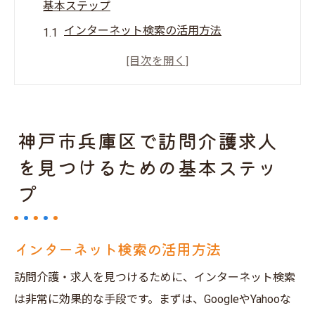
基本ステップ
インターネット検索の活用方法
地域の求人サイトをチェックする
ハローワークと連携する方法
地元の福祉相談窓口の利用
直接訪問介護事業所に問い合わせる
神戸市兵庫区で訪問介護求人
求人情報の最新更新を確認する
を見つけるための基本ステッ
訪問介護求人を探すための神戸市兵庫区内のリ
プ
ソース
地域の求人情報誌を利用する
インターネット検索の活用方法
市区町村の公式ウェブサイトのチェック
地元のコミュニティ掲示板を活用する
訪問介護・求人を見つけるために、インターネット検索
介護職専門の求人サイトの活用
は非常に効果的な手段です。まずは、GoogleやYahooな