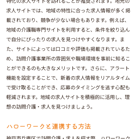
特化の求人サイトを訪れることが推奨されます。地元の
SNSで求人情報をフォローする
求人サイトでは、地域の特性に合った求人情報が多く掲
最新の求人情報を定期的にチェックする
載されており、競争が少ない場合もあります。例えば、
転職エージェントを活用する
地域の介護職専門サイトを利用すると、条件を絞り込ん
求人情報の更新頻度を確認する
で自分にぴったりの求人を見つけやすくなります。ま
ネットワークを活用して情報を得る
た、サイトによっては口コミや評価も掲載されているた
神戸市兵庫区の訪問介護求人に応募する際の注
め、訪問介護事業所の雰囲気や職場環境を事前に知るこ
意点
とができるのも大きなメリットです。さらに、アラート
機能を設定することで、新着の求人情報をリアルタイム
応募書類の作成方法
で受け取ることができ、応募のタイミングを逃す心配も
履歴書と職務経歴書のポイント
軽減されます。地域の求人サイトを積極的に活用し、理
面接時の服装やマナー
想の訪問介護・求人を見つけましょう。
応募前に確認するべきポイント
面接でよくある質問と対策
ハローワークと連携する方法
採用後のフォローアップについて
神戸市兵庫区で訪問介護・求人を探す際、ハローワーク