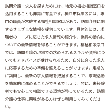
新しい環境に慣れるためのヒント
訪問介護・求人を探すためには、地元の福祉相談窓口を
同僚との関係を築く方法
活用することも非常に有益です。神戸市兵庫区には、専
キャリアパスを計画する
門の職員が常駐する福祉相談窓口があり、訪問介護に関
するさまざまな情報を提供しています。具体的には、求
訪問介護求人を探して神戸市兵庫区で新しいキ
職者のニーズに応じた求人情報の紹介や、業界の動向に
ャリアを始めよう
ついての最新情報を得ることができます。福祉相談窓口
訪問介護のキャリアの魅力
では、訪問介護の現場での求められるスキルや資格につ
神戸市兵庫区で働くメリット
いてもアドバイスが受けられるため、自分に合った求人
訪問介護の仕事のやりがい
に応募するための準備を整えることができます。定期的
長期的なキャリア目標の設定
に訪問し、最新の求人情報を把握することで、求職活動
自己成長とスキルアップの方法
を効率的に進めることができるでしょう。特に、未経験
地域貢献とやりがいを見つける
者でも安心して相談できる環境が整っているため、訪問
介護の仕事に興味がある方はぜひ利用してみてくださ
い。