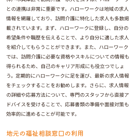
訪問介護求人の応募で神戸市兵庫区で成功する
との連携は非常に重要です。ハローワークは地域の求人
ためのヒント
情報を網羅しており、訪問介護に特化した求人も多数掲
自己PRの作り方
載されています。まず、ハローワークに登録し、自分の
経験やスキルを効果的にアピールする方法
希望条件や職歴を伝えることで、より自分に適した求人
面接でのコミュニケーションのコツ
を紹介してもらうことができます。また、ハローワーク
では、訪問介護に必要な資格やスキルについての情報も
応募先の企業文化を理解する
得られるため、自己のキャリア形成にも役立つでしょ
前職の経験を活かす方法
う。定期的にハローワークに足を運び、最新の求人情報
求人応募後のフォローアップ
をチェックすることをお勧めします。さらに、求人情報
神戸市兵庫区で訪問介護求人を見つけた後の次
の詳細や応募方法について、専門のスタッフから直接ア
のステップ
ドバイスを受けることで、応募書類の準備や面接対策も
内定後の手続きと準備
効率的に進めることが可能です。
勤務開始前の心構え
地元の福祉相談窓口の利用
新しい職場での初日の過ごし方