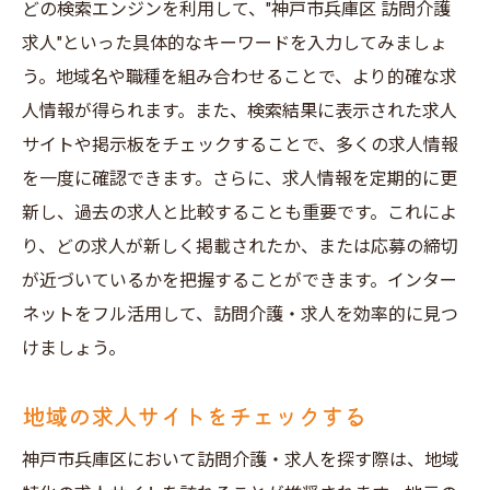
どの検索エンジンを利用して、"神戸市兵庫区 訪問介護
福祉施設の求人掲示板を見る
求人"といった具体的なキーワードを入力してみましょ
口コミ情報を集める方法
う。地域名や職種を組み合わせることで、より的確な求
神戸市兵庫区で最適な訪問介護求人を見つける
人情報が得られます。また、検索結果に表示された求人
方法
サイトや掲示板をチェックすることで、多くの求人情報
求人の詳細条件を確認する
を一度に確認できます。さらに、求人情報を定期的に更
自分のスキルとマッチする求人を探す
新し、過去の求人と比較することも重要です。これによ
複数の求人情報を比較する
り、どの求人が新しく掲載されたか、または応募の締切
訪問介護事業所の評判を調査する
が近づいているかを把握することができます。インター
ネットをフル活用して、訪問介護・求人を効率的に見つ
面接の準備と成功のコツ
けましょう。
実際に働いている人の意見を聞く
訪問介護求人の最新情報を神戸市兵庫区で手に
地域の求人サイトをチェックする
入れる方法
神戸市兵庫区において訪問介護・求人を探す際は、地域
メール通知サービスを利用する