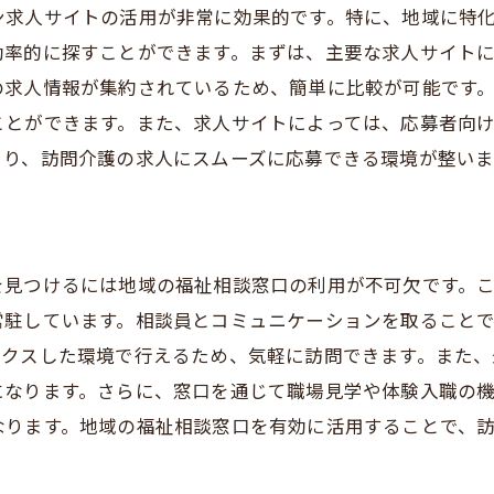
経験者歓迎の求人の特徴
ン求人サイトの活用が非常に効果的です。特に、地域に特
効率的に探すことができます。まずは、主要な求人サイト
募時に気をつけるべき点
の求人情報が集約されているため、簡単に比較が可能です
経験者向けの研修プログラム
ことができます。また、求人サイトによっては、応募者向
場選びの重要ポイント
より、訪問介護の求人にスムーズに応募できる環境が整いま
経験者が知っておくべき業務内容
経験からスタートする上での心構え
を見つけるには地域の福祉相談窓口の利用が不可欠です。
常駐しています。相談員とコミュニケーションを取ること
ックスした環境で行えるため、気軽に訪問できます。また
になります。さらに、窓口を通じて職場見学や体験入職の
なります。地域の福祉相談窓口を有効に活用することで、