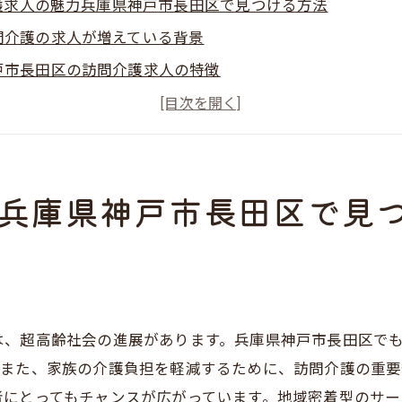
護求人の魅力兵庫県神戸市長田区で見つける方法
問介護の求人が増えている背景
戸市長田区の訪問介護求人の特徴
域に密着した訪問介護の魅力
人情報を探すための便利なツール
問介護求人の応募に必要な資格とスキル
兵庫県神戸市長田区で見
戸市長田区での訪問介護求人探しの成功事例
長田区で訪問介護求人を探すための第一歩
ンライン求人サイトの利用方法
域の福祉相談窓口の活用術
問介護求人検索に役立つキーワード
は、超高齢社会の進展があります。兵庫県神戸市長田区で
問介護求人の比較ポイント
。また、家族の介護負担を軽減するために、訪問介護の重要
接施設に問い合わせる方法
者にとってもチャンスが広がっています。地域密着型のサ