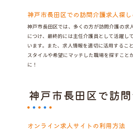
求
神戸市長田区での訪問介護求人探し
効
神戸市長田区では、多くの方が訪問介護の求
神
につけ、最終的には主任介護員として活躍し
自
います。また、求人情報を適切に活用するこ
応募に
スタイルや希望にマッチした職場を探すこと
訪
に！
給
シ
神戸市長田区で訪問
訪
求
転
オンライン求人サイトの利用方法
未経験