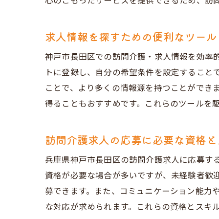
心のこもったサービスを提供できるため、訪
コ
神
求人情報を探すための便利なツール
地
神戸市長田区での訪問介護・求人情報を効率
訪問介
トに登録し、自分の希望条件を設定すること
応
ことで、より多くの情報源を持つことができま
面
得ることもおすすめです。これらのツールを
応
職
訪問介護求人の応募に必要な資格と
訪
兵庫県神戸市長田区の訪問介護求人に応募す
求
資格が必要な場合が多いですが、未経験者歓
効率的
募できます。また、コミュニケーション能力
複
な対応が求められます。これらの資格とスキ
効