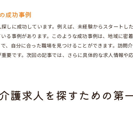
人検索での役立つツールとアプリ
の成功事例
率的に応募するためのスケジュール管理
人探しに成功しています。例えば、未経験からスタートし
戸市長田区での訪問介護求人のトレンド
ている事例があります。このような成功事例は、地域に密
分に合った求人を見つけるためのポイント
とで、自分に合った職場を見つけることができます。訪問
役立つ情報兵庫県神戸市長田区の訪問介護求人の詳細
が重要です。次回の記事では、さらに具体的な求人情報や
問介護求人の具体的な仕事内容
与体系と福利厚生のチェックポイント
フトや勤務時間の確認方法
介護求人を探すための第
問介護求人の募集期間と応募方法
人票の見方と理解の仕方
職エージェントの活用法
者歓迎兵庫県神戸市長田区訪問介護求人の魅力と注意点