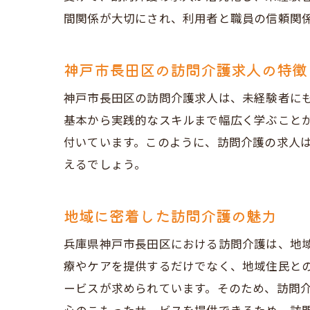
見
間関係が大切にされ、利用者と職員の信頼関
未経験
神戸市長田区の訪問介護求人の特徴
未
研
神戸市長田区の訪問介護求人は、未経験者に
未
基本から実践的なスキルまで幅広く学ぶこと
付いています。このように、訪問介護の求人
訪
えるでしょう。
必
未
地域に密着した訪問介護の魅力
地域社
地
兵庫県神戸市長田区における訪問介護は、地
療やケアを提供するだけでなく、地域住民と
訪
ービスが求められています。そのため、訪問
地