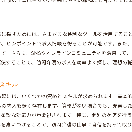
問介護の仕事はやりがいを感じやすい職種だと言えるでし
ミュニティへの貢献度を高める方法
戸市長田区の訪問介護求人の具体例
域社会のニーズを把握する重要性
的に探すためには、さまざまな便利なツールを活用するこ
護求人応募前に押さえておきたいポイント兵庫県神戸市長
で、ピンポイントで求人情報を得ることが可能です。また
募書類の準備と書き方
す。さらに、SNSやオンラインコミュニティを活用して
接時の注意点とアピールポイント
駆使することで、訪問介護の求人を効率よく探し、理想の
募前に確認すべき労働条件
場環境のリサーチ方法
スキル
問介護の仕事に必要な心構え
る際には、いくつかの資格とスキルが求められます。基本的
められるスキルとその習得方法
迎の求人も多く存在します。資格がない場合でも、充実し
な訪問介護求人探しのコツ兵庫県神戸市長田区で理想の職
や柔軟な対応力が重要視されます。特に、個別のケアを行
数の求人を比較するコツ
ルを身につけることで、訪問介護の仕事に自信を持って取
率的な求人情報の収集方法