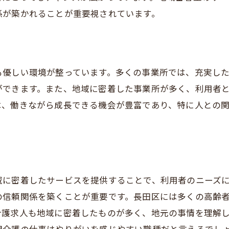
学の重要性とその効果
係が築かれることが重要視されています。
者でも安心兵庫県神戸市長田区での訪問介護求人
経験者歓迎の求人の見つけ方
修制度が充実している求人の選び方
も優しい環境が整っています。多くの事業所では、充実し
経験でも安心して働ける職場環境
ができます。また、地域に密着した事業所が多く、利用者
は、働きながら成長できる機会が豊富であり、特に人との
問介護の基本的な業務内容
要な資格取得サポートがある求人
経験からプロへ成長するためのステップ
会に貢献兵庫県神戸市長田区の訪問介護求人募集情報
域社会に貢献できる仕事の魅力
域に密着したサービスを提供することで、利用者のニーズ
の信頼関係を築くことが重要です。長田区には多くの高齢
問介護求人の募集要項をチェック
介護求人も地域に密着したものが多く、地元の事情を理解
域密着型の求人の見つけ方