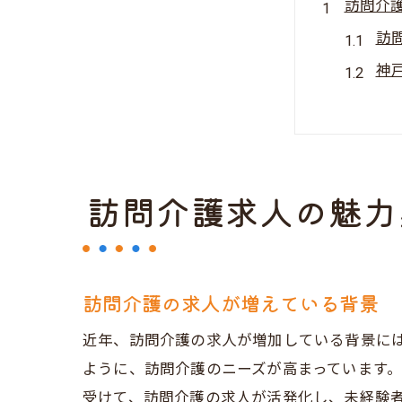
訪問介
訪
神
地
求
訪
訪問介護求人の魅力
神
神戸市
オ
訪問介護の求人が増えている背景
地
訪
近年、訪問介護の求人が増加している背景に
訪
ように、訪問介護のニーズが高まっています
直
受けて、訪問介護の求人が活発化し、未経験