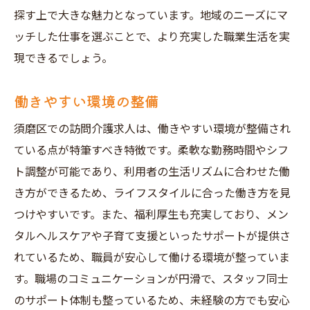
探す上で大きな魅力となっています。地域のニーズにマ
人脈を活かした情報収集
ッチした仕事を選ぶことで、より充実した職業生活を実
施設見学のすすめ
現できるでしょう。
求人説明会の参加方法
エージェントの活用
働きやすい環境の整備
須磨区で訪問介護求人を選ぶポイント
須磨区での訪問介護求人は、働きやすい環境が整備され
給与と待遇の確認
ている点が特筆すべき特徴です。柔軟な勤務時間やシフ
勤務時間の柔軟性
ト調整が可能であり、利用者の生活リズムに合わせた働
職場の雰囲気
き方ができるため、ライフスタイルに合った働き方を見
研修制度の有無
つけやすいです。また、福利厚生も充実しており、メン
キャリアパスの充実
タルヘルスケアや子育て支援といったサポートが提供さ
れているため、職員が安心して働ける環境が整っていま
地域貢献度の高さ
す。職場のコミュニケーションが円滑で、スタッフ同士
訪問介護求人で須磨区での働きがいを発見
のサポート体制も整っているため、未経験の方でも安心
仕事を通じて得る満足感