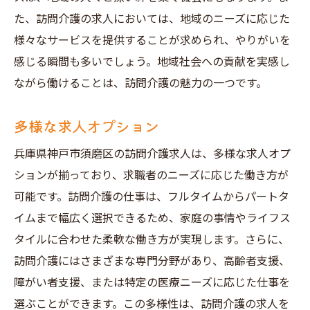
スムーズな応募手順
た、訪問介護の求人においては、地域のニーズに応じた
面接でのポイント
様々なサービスを提供することが求められ、やりがいを
感じる瞬間も多いでしょう。地域社会への貢献を実感し
訪問介護求人を探すなら須磨区が最適な理由
ながら働けることは、訪問介護の魅力の一つです。
地域の特性とニーズ
充実した支援体制
多様な求人オプション
安定した労働環境
兵庫県神戸市須磨区の訪問介護求人は、多様な求人オプ
新人研修の充実
ションが揃っており、求職者のニーズに応じた働き方が
地域社会の温かさ
可能です。訪問介護の仕事は、フルタイムからパートタ
働きやすさの向上
イムまで幅広く選択できるため、家庭の事情やライフス
兵庫県神戸市須磨区で訪問介護求人を見つける
タイルに合わせた柔軟な働き方が実現します。さらに、
コツ
訪問介護にはさまざまな専門分野があり、高齢者支援、
ネットでの情報収集
障がい者支援、または特定の医療ニーズに応じた仕事を
地域の求人掲示板活用
選ぶことができます。この多様性は、訪問介護の求人を