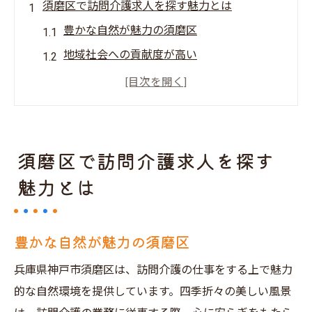
須磨区で訪問介護求人を探す魅力とは
豊かな自然が魅力の須磨区
地域社会への貢献度が高い
多様な求人オプション
働きやすい環境の整備
高齢者・障がい者支援のやりがい
地域密着型のサービス提供
須磨区で訪問介護求人を探す
兵庫県神戸市須磨区の訪問介護求人の特徴
魅力とは
地域密着の求人情報
先進的な介護サービス
豊かな自然が魅力の須磨区
多彩な勤務形態
兵庫県神戸市須磨区は、訪問介護の仕事をする上で魅力
専門スキルが活かせる
的な自然環境を提供しています。四季折々の美しい風景
福利厚生の充実