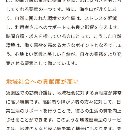
は、訪問介護の業務に従事する際、心に安らぎをもたら
キャリアアップの機会
してくれる要素の一つです。特に、海や山が近くにあ
訪問介護求人で須磨区の地域貢献を感じる理由
り、自然に囲まれた環境での仕事は、ストレスを軽減
地域住民との強い絆
し、利用者さまへのサポートにも良い影響を与えます。
高齢者・障がい者の生活支援
訪問介護・求人を探している方にとって、こうした自然
地域イベントへの参加
環境は、働く意欲を高める大きなポイントとなるでしょ
う。心地よい気候と美しい自然が、日々の業務をより充
コミュニティとの連携
実させる要素として働いています。
地域課題の解決に貢献
継続的なサポート体制
地域社会への貢献度が高い
須磨区で訪問介護の求人情報を見逃すな
須磨区での訪問介護は、地域社会に対する貢献度が非常
最新の求人情報をチェック
に高い職業です。高齢者や障がい者の方々に対して、日
人気の求人サイト利用法
常生活のサポートを行うことで、彼らの生活の質を向上
募集状況の確認方法
させることができます。このような地域密着型のサービ
見逃せない求人の特徴
スは、地域の人々と深い絆を築く機会にもなります。ま