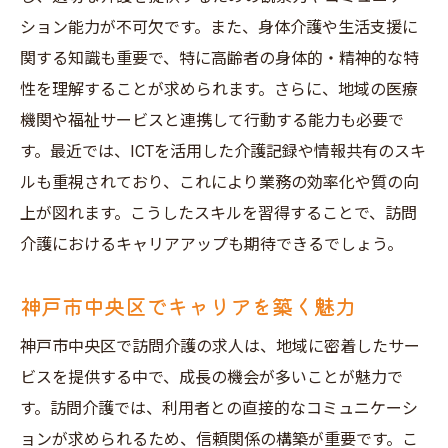
日勤訪問介護の魅力
ション能力が不可欠です。また、身体介護や生活支援に
神戸市中央区の生活の質
関する知識も重要で、特に高齢者の身体的・精神的な特
柔軟な働き方の実現
性を理解することが求められます。さらに、地域の医療
地域社会への貢献
機関や福祉サービスと連携して行動する能力も必要で
ワークライフバランスの向上
す。最近では、ICTを活用した介護記録や情報共有のスキ
地域密着型ケアの利点
ルも重視されており、これにより業務の効率化や質の向
上が図れます。こうしたスキルを習得することで、訪問
スキルを活かす訪問介護求人神戸市中央区の可
介護におけるキャリアアップも期待できるでしょう。
能性
スキルを活かせる訪問介護の職場
神戸市中央区でキャリアを築く魅力
神戸市中央区での専門性の活用
神戸市中央区で訪問介護の求人は、地域に密着したサー
訪問介護でのキャリア形成
ビスを提供する中で、成長の機会が多いことが魅力で
地域に根ざしたサービスの提供
す。訪問介護では、利用者との直接的なコミュニケーシ
スキルアップの機会を活かす
ョンが求められるため、信頼関係の構築が重要です。こ