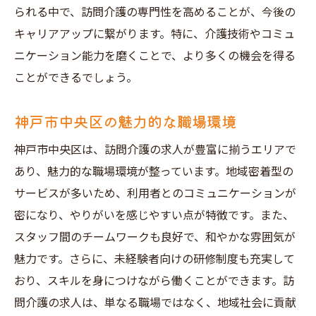
神戸市中央区での選択肢を広げる
られる中で、訪問介護の専門性を高めることが、今後の
訪問介護の働きやすさを追求
キャリアアップに繋がります。特に、介護技術やコミュ
求人情報の活用法
ニケーション能力を磨くことで、より多くの機会を得る
ことができるでしょう。
神戸市中央区での訪問介護の未来
訪問介護求人で地域に貢献神戸市中央区の日勤
神戸市中央区の魅力的な職場環境
を選ぶ理由
神戸市中央区は、訪問介護の求人が豊富に揃うエリアで
地域貢献の重要性
あり、魅力的な職場環境が整っています。地域密着型の
日勤訪問介護での社会的役割
サービスが多いため、利用者とのコミュニケーションが
神戸市中央区での地域連携
密になり、やりがいを感じやすい点が特徴です。また、
訪問介護の求人がもたらす地域活性
スタッフ間のチームワークも良好で、和やかな雰囲気が
地域の声を反映したケア
魅力です。さらに、未経験者向けの研修制度も充実して
地域密着型の訪問介護活動
おり、スキルを身につけながら働くことができます。訪
問介護の求人は、単なる職場ではなく、地域社会に貢献