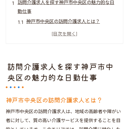
訪問介護求人を探す神戸市中央区の魅力的な日
勤仕事
神戸市中央区の訪問介護求人とは？
日勤訪問介護で求められるスキルセット
神戸市中央区でキャリアを築く魅力
訪問介護求人の今後の展望
神戸市中央区の魅力的な職場環境
訪問介護求人を探す神戸市中
日勤訪問介護求人の利点
央区の魅力的な日勤仕事
神戸市中央区で日勤訪問介護求人を見つける秘
訣
神戸市中央区の訪問介護求人とは？
求人情報を探す効果的な方法
神戸市中央区の求人市場を理解する
神戸市中央区の訪問介護求人は、地域の高齢者や障がい
者に対して、質の高い介護サービスを提供することを目
応募書類で際立つためのポイント