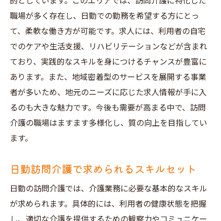
的としています。このエリアでは、訪問介護に特化した
面接での成功のコツ
職場が多く存在し、日勤での勤務を希望する方にとっ
ネットワーキングでの求人発見
て、柔軟な働き方が可能です。求人には、利用者の自宅
訪問介護求人を選ぶ際の重要事項
でのケアや生活支援、リハビリテーションなどが含まれ
訪問介護求人でキャリアアップ神戸市中央区の
ており、実践的なスキルを身につけるチャンスが豊富に
チャンス
あります。また、地域密着型のサービスを展開する事業
日勤訪問介護でのキャリアパス
者が多いため、地元のニーズに応じた求人情報が手に入
神戸市中央区の成長機会
るのも大きな魅力です。今後も需要が高まる中で、訪問
訪問介護業界のトレンドを押さえる
介護の職場はますます多様化し、質の向上を目指してい
ます。
専門スキルを磨く方法
訪問介護でのリーダーシップの役割
日勤訪問介護で求められるスキルセット
神戸市中央区でのネットワーク構築
日勤の訪問介護では、介護業務に必要な基本的なスキル
日勤で訪問介護を選ぶメリット神戸市中央区で
が求められます。具体的には、利用者の健康状態を把握
働く理由
し、適切な介護を提供するための観察力やコミュニケー