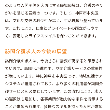
訪問介護求人の選び方
のような人間関係を大切にする職場環境は、介護のやり
神戸市中央区で訪問介護求人地域貢献と仕事の
がいを感じる要素の一つです。そして、神戸市中央区
やりがい
は、文化や交通の利便性が高く、生活環境も整っていま
地域社会へ貢献する意義
す。これにより、仕事とプライベートの両立がしやす
訪問介護の仕事のやりがい
く、安定したライフスタイルを保つことができます。
神戸市中央区のニーズを理解する
訪問介護求人の今後の展望
地域貢献を意識した働き方
訪問介護の求人は、今後さらに需要が高まると予想され
訪問介護での社会的価値
ています。高齢化が進む中、訪問介護サービスの重要性
地域密着型のケアの実践
が増しています。特に神戸市中央区では、地域包括ケア
訪問介護の求人を通じて神戸市中央区で理想の
システムが推進されており、より多くの利用者が訪問介
職場を見つけよう
護サービスを必要としています。この流れにより、求人
職場選びの重要なポイント
の選択肢も増加し、各事業所が魅力的な条件を提示する
理想の職場環境を見つける方法
ことが求められます。多様なスキルを持った人材が求め