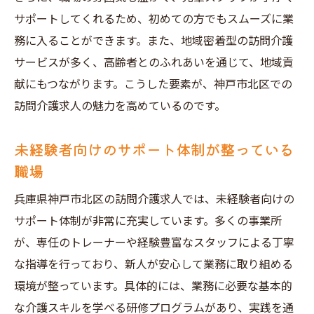
神戸市北区での訪問介護求人応募時の注意
サポートしてくれるため、初めての方でもスムーズに業
点
務に入ることができます。また、地域密着型の訪問介護
未経験者が訪問介護業界で成功するための
サービスが多く、高齢者とのふれあいを通じて、地域貢
心構え
献にもつながります。こうした要素が、神戸市北区での
訪問介護求人探しで知っておくべき地域特
訪問介護求人の魅力を高めているのです。
性
未経験者向けのサポート体制が整っている
神戸市北区の訪問介護求人で成功するため
職場
のヒント
兵庫県神戸市北区の訪問介護求人で未経験から
兵庫県神戸市北区の訪問介護求人では、未経験者向けの
キャリアを築く
サポート体制が非常に充実しています。多くの事業所
が、専任のトレーナーや経験豊富なスタッフによる丁寧
未経験者が訪問介護でキャリアをスタート
な指導を行っており、新人が安心して業務に取り組める
させる方法
環境が整っています。具体的には、業務に必要な基本的
訪問介護求人でのキャリアパスを描く
な介護スキルを学べる研修プログラムがあり、実践を通