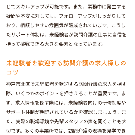
神戸市北区での訪問介護求人によるスキル
じてスキルアップが可能です。また、業務中に発生する
アップ
疑問や不安に対しても、フォローアップがしっかりして
未経験からプロフェッショナルへ：訪問介
おり、相談しやすい雰囲気が醸成されています。こうし
護のキャリア形成
たサポート体制は、未経験者が訪問介護の仕事に自信を
訪問介護求人での職場選びのポイント
持って挑戦できる大きな要素となっています。
キャリアアップを目指す未経験者の訪問介
護求人探し
未経験者を歓迎する訪問介護の求人探しの
コツ
神戸市北区で訪問介護に挑戦！未経験者歓迎の
求人を探す方法
神戸市北区で未経験者を歓迎する訪問介護の求人を探す
未経験者が訪問介護求人を見つけるための
際、いくつかのポイントを押さえることが重要です。ま
ステップ
ず、求人情報を探す際には、未経験者向けの研修制度や
神戸市北区の訪問介護求人で重視するべき
サポート体制が明記されているかを確認しましょう。ま
ポイント
た、実際の職場環境や先輩スタッフの声を聞くことも大
訪問介護求人に応募する前に知っておくべ
切です。多くの事業所では、訪問介護の現場を見学でき