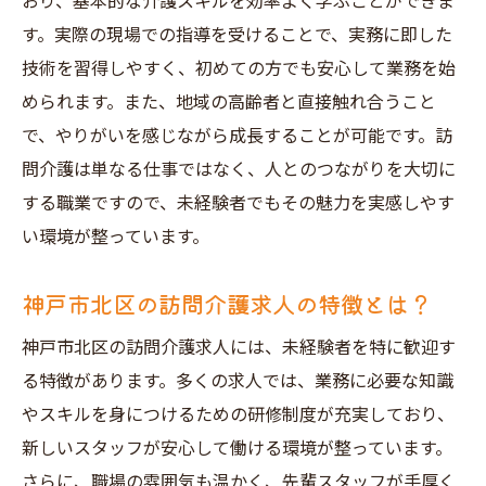
おり、基本的な介護スキルを効率よく学ぶことができま
神戸市北区での訪問介護求人情報の収集方
す。実際の現場での指導を受けることで、実務に即した
法
技術を習得しやすく、初めての方でも安心して業務を始
められます。また、地域の高齢者と直接触れ合うこと
訪問介護求人で重視されるスキルと資格
で、やりがいを感じながら成長することが可能です。訪
未経験者におすすめの訪問介護求人の見つ
問介護は単なる仕事ではなく、人とのつながりを大切に
け方
する職業ですので、未経験者でもその魅力を実感しやす
神戸市北区での訪問介護求人に必要な応募
い環境が整っています。
書類
未経験者が訪問介護求人で知っておくべき
神戸市北区の訪問介護求人の特徴とは？
ポイント
神戸市北区の訪問介護求人には、未経験者を特に歓迎す
訪問介護未経験者が神戸市北区で求人を探す際
る特徴があります。多くの求人では、業務に必要な知識
のポイント
やスキルを身につけるための研修制度が充実しており、
訪問介護求人を探す際に活用したい情報源
新しいスタッフが安心して働ける環境が整っています。
未経験者向け訪問介護求人の選び方
さらに、職場の雰囲気も温かく、先輩スタッフが手厚く