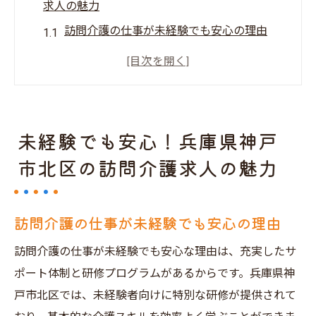
求人の魅力
訪問介護の仕事が未経験でも安心の理由
神戸市北区の訪問介護求人の特徴とは？
未経験者向けのサポート体制が整っている
職場
未経験者を歓迎する訪問介護の求人探しの
未経験でも安心！兵庫県神戸
コツ
市北区の訪問介護求人の魅力
神戸市北区の訪問介護求人で得られる経験
とスキル
訪問介護の仕事が未経験でも安心の理由
未経験スタートから訪問介護でキャリア形
成を目指す
訪問介護の仕事が未経験でも安心な理由は、充実したサ
神戸市北区で訪問介護の新たな道を！未経験者
ポート体制と研修プログラムがあるからです。兵庫県神
向け求人情報
戸市北区では、未経験者向けに特別な研修が提供されて
未経験者歓迎の訪問介護求人の特徴