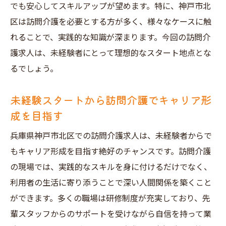
神戸市北区の訪問介護求人への応募時の注
でも安心してスキルアップが望めます。特に、神戸市北
意事項
区は訪問介護を必要とする方が多く、様々なケースに触
未経験者が訪問介護業界に飛び込むための
れることで、実践的な知識が深まります。今回の訪問介
第一歩
護求人は、未経験者にとって理想的なスタート地点とな
るでしょう。
未経験から始める訪問介護求人探し神戸市北区
編
未経験スタートから訪問介護でキャリア形
訪問介護求人探しを始める前の準備
成を目指す
神戸市北区の訪問介護求人市場の現状
兵庫県神戸市北区での訪問介護求人は、未経験者からで
未経験者が選ぶべき訪問介護求人の条件
もキャリア形成を目指す絶好のチャンスです。訪問介護
訪問介護求人探しに役立つ情報源
の現場では、実践的なスキルを身に付けるだけでなく、
神戸市北区での訪問介護求人応募のポイン
利用者の生活に寄り添うことで深い人間関係を築くこと
ト
ができます。多くの職場は研修制度が充実しており、先
未経験者が訪問介護求人で成功するための
輩スタッフからのサポートを受けながら自信を持って業
戦略