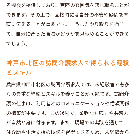
きこと
る機会を提供しており、実際の雰囲気を感じ取ることが
できます。その上で、面接時には自分の不安や疑問を率
未経験者向け訪問介護求人の探し方ガイド
直に伝えることが重要です。こうしたやり取りを通じ
神戸市北区での訪問介護求人応募の流れ
て、自分に合った職場かどうかを見極めることができる
未経験者が選ぶべき訪問介護求人の特徴
でしょう。
訪問介護業界へ一歩踏み出す！未経験者が神戸
市北区で求人を見つける
神戸市北区の訪問介護求人で得られる経験
初めての訪問介護求人探しの基本
とスキル
神戸市北区で訪問介護求人を見つけるため
兵庫県神戸市北区の訪問介護求人では、未経験者でも多
の方法
くの貴重な経験とスキルを養うことが可能です。訪問介
未経験者向け訪問介護求人のチェックポイ
護の仕事は、利用者とのコミュニケーションや信頼関係
ント
の構築が重要です。この過程で、柔軟な対応力や共感力
訪問介護求人で未経験者が活躍するための
が自然と身に付きます。また、現場での実践を通じて、
準備
体介助や生活支援の技術を習得できるため、未経験から