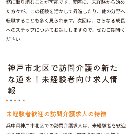
務に取り組むことが可能です。実際に、未経験から始め
神戸市北区の訪問介護求人で未経験者が活躍す
た方々が、この経験を活かして昇進したり、他の分野へ
るためのヒント
転職することも多く見られます。次回は、さらなる成長
訪問介護求人で未経験者が求められるスキ
へのステップについてお話ししますので、ぜひご期待く
ル
ださい。
神戸市北区での訪問介護求人での成功体験
未経験者が訪問介護求人で実践すべきこと
神戸市北区で訪問介護の新た
訪問介護求人でのキャリアアップのチャン
な道を！未経験者向け求人情
ス
報
神戸市北区で未経験者が選ぶべき訪問介護
求人
訪問介護求人での未経験者の強みを活かす
未経験者歓迎の訪問介護求人の特徴
方法
兵庫県神戸市北区での訪問介護求人は、未経験者を歓迎